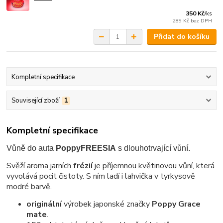
350 Kč
/
ks
289 Kč
bez DPH
Přidat do košíku
Kompletní specifikace
Související zboží
1
Kompletní specifikace
Vůně do auta
Poppy
FREESIA
s dlouhotrvající vůní.
Svěží aroma jarních
frézií
je příjemnou květinovou vůní, která
vyvolává pocit čistoty. S ním ladí i lahvička v tyrkysově
modré barvě.
originální
výrobek japonské značky
Poppy Grace
mate
.