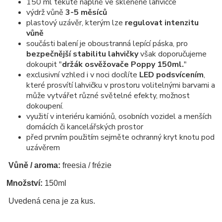
150 ml tekuté náplně ve skleněné lahvičce
výdrž vůně
3-5 měsíců
plastový uzávěr, kterým lze
regulovat intenzitu
vůně
součásti balení je oboustranná lepící páska, pro
bezpečnější stabilitu lahvičky
však doporučujeme
dokoupit "
držák osvěžovače Poppy 150ml.
"
exclusivní vzhled i v noci docílíte
LED podsvícením
,
které prosvítí lahvičku v prostoru volitelnými barvami a
může vytvářet různé světelné efekty, možnost
dokoupení.
využití v interiéru kamiónů, osobních vozidel a menších
domácích či kancelářských prostor
před prvním použitím sejměte ochranný kryt knotu pod
uzávěrem
Vůně / aroma:
freesia / frézie
Množství:
150ml
Uvedená cena je za kus.