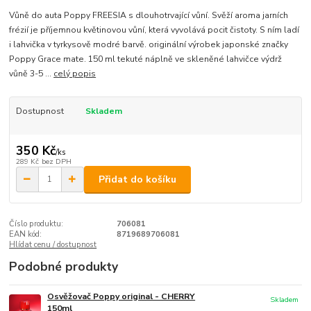
Vůně do auta Poppy FREESIA s dlouhotrvající vůní. Svěží aroma jarních
frézií je příjemnou květinovou vůní, která vyvolává pocit čistoty. S ním ladí
i lahvička v tyrkysově modré barvě. originální výrobek japonské značky
Poppy Grace mate. 150 ml tekuté náplně ve skleněné lahvičce výdrž
vůně 3-5 ...
celý popis
Dostupnost
Skladem
350 Kč
/
ks
289 Kč
bez DPH
Přidat do košíku
Číslo produktu:
706081
EAN kód:
8719689706081
Hlídat cenu / dostupnost
Podobné produkty
Osvěžovač Poppy original - CHERRY
Skladem
150ml