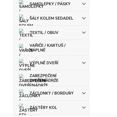
SAMOLEPKY / PÁSKY
ŠÁLY KOLEM SEDADEL
TEXTIL / OBUV
VAŘIČE / KARTUŠ /
NÁPLNĚ
VÝPLNĚ DVEŘÍ
ZABEZPEČENÍ
DVEŘÍ/NÁDRŽE
ZÁCLONKY / BORDURY
ZÁSTĚRY KOL