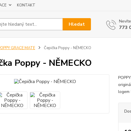
ACE
KONTAKT
Nevíte
Hledat
773 
POPPY GRACE MATE
Čepička Poppy - NĚMECKO
ička Poppy - NĚMECKO
POPPY 
origin
logem 
Dos