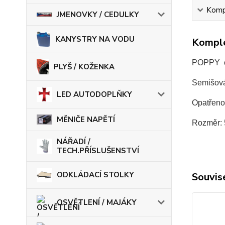
Kompl
JMENOVKY / CEDULKY
KANYSTRY NA VODU
Komple
POPPY č
PLYŠ / KOŽENKA
Semišová
LED AUTODOPLŇKY
Opatřeno
MĚNIČE NAPĚTÍ
Rozměr:
NÁŘADÍ /
TECH.PŘÍSLUŠENSTVÍ
ODKLÁDACÍ STOLKY
Souvise
OSVĚTLENÍ / MAJÁKY