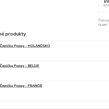
10
83 
Číslo p
řazení:
é produkty
Čepička Poppy - HOLANDSKO
Čepička Poppy - BELGIE
Čepička Poppy - FRANCIE