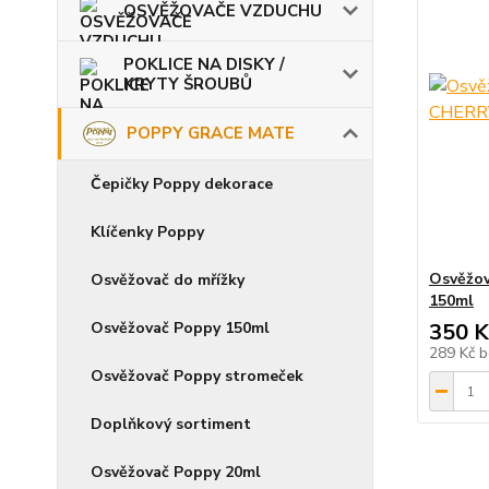
OSVĚŽOVAČE VZDUCHU
POKLICE NA DISKY /
KRYTY ŠROUBŮ
POPPY GRACE MATE
Čepičky Poppy dekorace
Klíčenky Poppy
Osvěžov
Osvěžovač do mřížky
150ml
Osvěžovač Poppy 150ml
350 K
289 Kč
b
Osvěžovač Poppy stromeček
Doplňkový sortiment
Osvěžovač Poppy 20ml