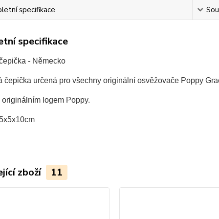
etní specifikace
Souv
tní specifikace
epička - Německo
 čepička určená pro všechny originální osvěžovače Poppy Gra
 originálním logem Poppy.
 5x5x10cm
jící zboží
11