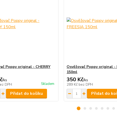
ač Poppy original - CHERRY
Osvěžovač Poppy original -
150ml
č
350 Kč
/
ks
/
ks
Skladem
ez DPH
289 Kč
bez DPH
Přidat do košíku
Přidat do ko