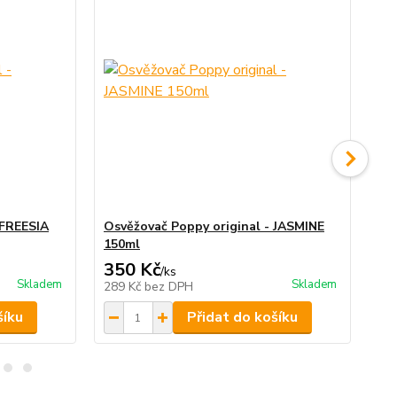
 FREESIA
Osvěžovač Poppy original - JASMINE
Os
150ml
15
350 Kč
3
/
ks
Skladem
Skladem
289 Kč
bez DPH
28
šíku
Přidat do košíku