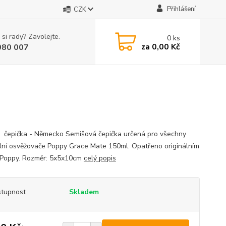
Přihlášení
CZK
 si rady? Zavolejte.
0
ks
za
0,00 Kč
080 007
čepička - Německo Semišová čepička určená pro všechny
ální osvěžovače Poppy Grace Mate 150ml. Opatřeno originálním
Poppy. Rozměr: 5x5x10cm
celý popis
tupnost
Skladem