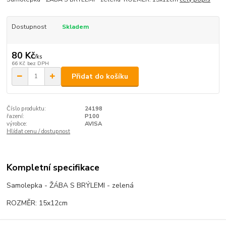
Dostupnost
Skladem
80 Kč
/
ks
66 Kč
bez DPH
Přidat do košíku
Číslo produktu:
24198
řazení:
P100
výrobce:
AVISA
Hlídat cenu / dostupnost
Kompletní specifikace
Samolepka - ŽÁBA S BRÝLEMI - zelená
ROZMĚR: 15x12cm