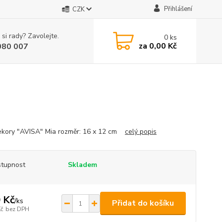
Přihlášení
CZK
 si rady? Zavolejte.
0
ks
za
0,00 Kč
080 007
kory "AVISA" Mia rozměr: 16 x 12 cm
celý popis
tupnost
Skladem
 Kč
/
ks
Přidat do košíku
Kč
bez DPH