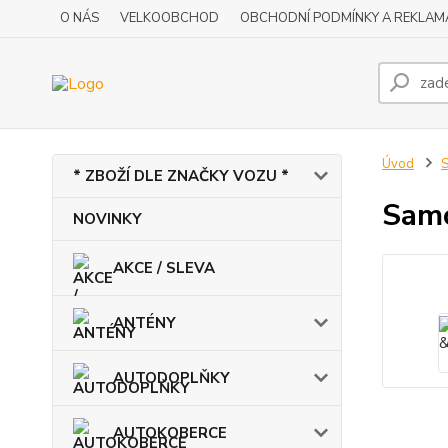
O NÁS
VELKOOBCHOD
OBCHODNÍ PODMÍNKY A REKLAM
Úvod
* ZBOŽÍ DLE ZNAČKY VOZU *
Samo
NOVINKY
AKCE / SLEVA
ANTÉNY
AUTODOPLŇKY
AUTOKOBERCE