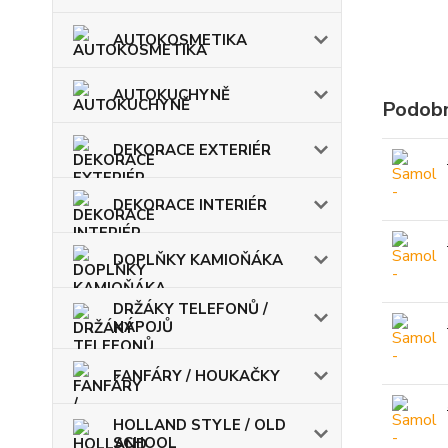
AUTOKOSMETIKA
AUTOKUCHYNĚ
Podobn
DEKORACE EXTERIÉR
DEKORACE INTERIÉR
DOPLŇKY KAMIOŇÁKA
DRŽÁKY TELEFONŮ /
NÁPOJŮ
FANFÁRY / HOUKAČKY
HOLLAND STYLE / OLD
SCHOOL