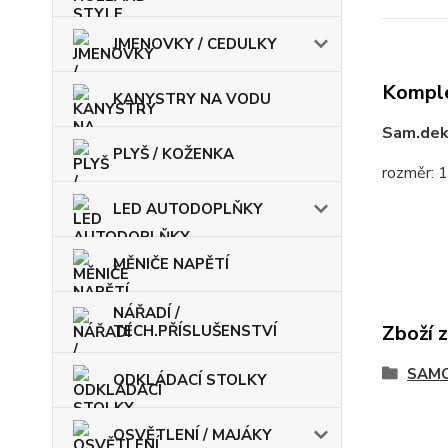
JMENOVKY / CEDULKY
Komple
KANYSTRY NA VODU
Sam.dek
PLYŠ / KOŽENKA
rozměr: 
LED AUTODOPLŇKY
MĚNIČE NAPĚTÍ
NÁŘADÍ /
Zboží 
TECH.PŘÍSLUŠENSTVÍ
SAMO
ODKLÁDACÍ STOLKY
OSVĚTLENÍ / MAJÁKY