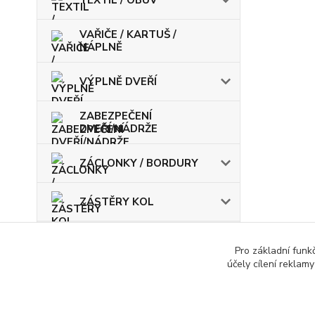
TEXTIL / OBUV
VAŘIČE / KARTUŠ /
NÁPLNĚ
VÝPLNĚ DVEŘÍ
ZABEZPEČENÍ
DVEŘÍ/NÁDRŽE
ZÁCLONKY / BORDURY
ZÁSTĚRY KOL
ŽÁROVKY / POJISTKY
Pro základní funk
účely cílení reklam