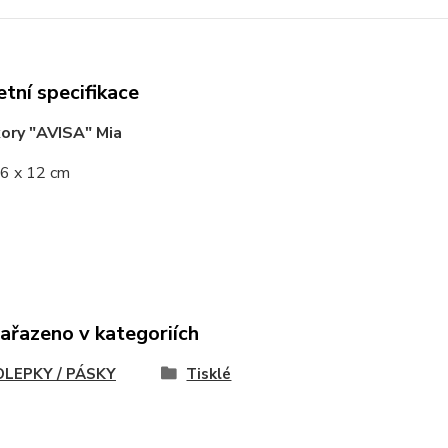
tní specifikace
ory "AVISA" Mia
16 x 12 cm
zařazeno v kategoriích
LEPKY / PÁSKY
Tisklé