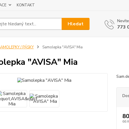
ACE
KONTAKT
Nevíte
Hledat
773 
SAMOLEPKY / PÁSKY
Samolepka "AVISA" Mia
lepka "AVISA" Mia
Sam.de
Dos
80
66 