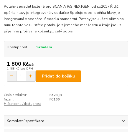
Potahy sedadel kožené pro SCANIA R/S NEXTGEN od r.v.2017 Řidič:
opěrka hlavy je integrovaná v sedačce Spolujezdec: opěrka hlavy je
integrovaná v sedačce. Sedadla standartní. Potahy jsou ušité přímo na
míru tohoto vozu, střed potahu je z jemného manšestru a kraje jsou z
příjemné prošívané koženky...
celý popis
Dostupnost
Skladem
1 800 Kč
/
pár
1 488 Kč
bez DPH
Přidat do košíku
Číslo produktu:
FX23_B
řazení:
FC100
Hlídat cenu / dostupnost
Kompletní specifikace