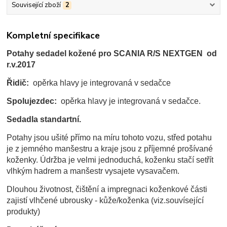
Související zboží
2
Kompletní specifikace
Potahy sedadel kožené pro SCANIA R/S NEXTGEN od
r.v.2017
Řidič:
opěrka hlavy je integrovaná v sedačce
Spolujezdec:
opěrka hlavy je integrovaná v sedačce.
Sedadla standartní.
Potahy jsou ušité přímo na míru tohoto vozu, střed potahu
je z jemného manšestru a kraje jsou z příjemné prošívané
koženky. Údržba je velmi jednoduchá, koženku stačí setřít
vlhkým hadrem a manšestr vysajete vysavačem.
Dlouhou životnost, čištění a impregnaci koženkové části
zajistí vlhčené ubrousky - kůže/koženka (viz.souvísející
produkty)