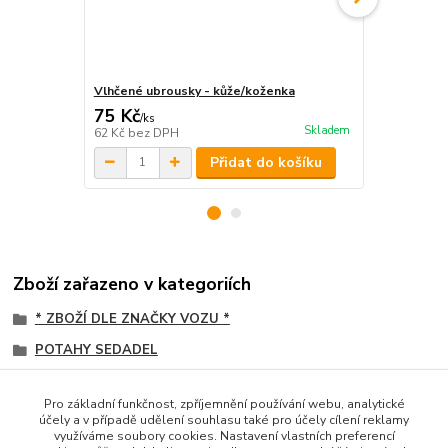
Vlhčené ubrousky - kůže/koženka
Švédská utě
75 Kč
50 Kč
/
ks
/
ks
Skladem
62 Kč
bez DPH
41 Kč
bez D
Přidat do košíku
Zboží zařazeno v kategoriích
* ZBOŽÍ DLE ZNAČKY VOZU *
POTAHY SEDADEL
Scania
Pro základní funkčnost, zpříjemnění používání webu, analytické
KOŽENKOVÉ
účely a v případě udělení souhlasu také pro účely cílení reklamy
využíváme soubory cookies. Nastavení vlastních preferencí
PREMIOVÉ