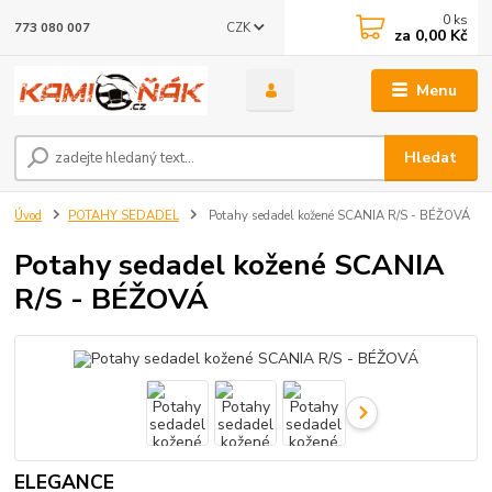
0
ks
CZK
773 080 007
za
0,00 Kč
Menu
Hledat
Úvod
POTAHY SEDADEL
Potahy sedadel kožené SCANIA R/S - BÉŽOVÁ
Potahy sedadel kožené SCANIA
R/S - BÉŽOVÁ
ELEGANCE