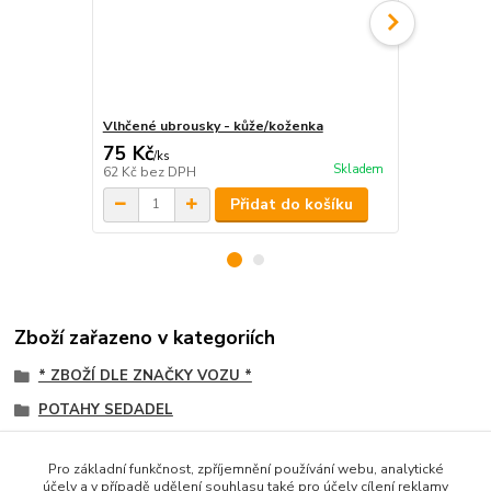
Vlhčené ubrousky - kůže/koženka
Švédská utě
75 Kč
50 Kč
/
ks
/
ks
Skladem
62 Kč
bez DPH
41 Kč
bez D
Přidat do košíku
Zboží zařazeno v kategoriích
* ZBOŽÍ DLE ZNAČKY VOZU *
POTAHY SEDADEL
Daf
Pro základní funkčnost, zpříjemnění používání webu, analytické
KOŽENKOVÉ
účely a v případě udělení souhlasu také pro účely cílení reklamy