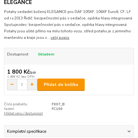
ELEGANCE
Potahy sedadel kožený ELEGANCE pro DAF 105XF, 106XF Euro6, CF, LF
od r.v.2013 Řidič: bezpečnostní pás v sedačce, opěrka hlavy integrovaná
Spolujezdec: bezpečnostní pás v sedačce, opěrka hlavy integrovaná
Potahy jsou ušité přímo na míru tohoto vozu, střed potahu je z jemného
manšestru a kraje jsou z...
celý popis
Dostupnost
Skladem
1 800 Kč
/
pár
1 488 Kč
bez DPH
Přidat do košíku
Číslo produktu:
FX07_B
řazení:
FC100
Hlídat cenu / dostupnost
Kompletní specifikace