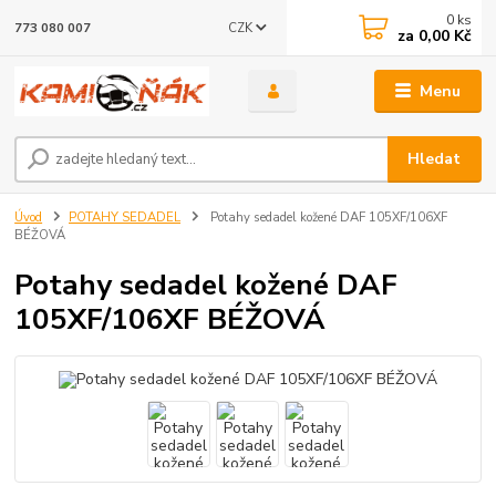
0
ks
CZK
773 080 007
za
0,00 Kč
Menu
Hledat
Úvod
POTAHY SEDADEL
Potahy sedadel kožené DAF 105XF/106XF
BÉŽOVÁ
Potahy sedadel kožené DAF
105XF/106XF BÉŽOVÁ