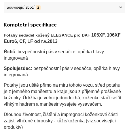
Související zboží
2
Kompletní specifikace
105XF, 106XF
Potahy sedadel kožený ELEGANCE pro DAF
Euro6, CF, LF od r.v.2013
Řidič:
bezpečnostní pás v sedačce, opěrka hlavy
integrovaná
Spolujezdec:
bezpečnostní pás v sedačce, opěrka hlavy
integrovaná
Potahy jsou ušité přímo na míru tohoto vozu, střed potahu
je z jemného manšestru a kraje jsou z příjemné prošívané
koženky. Údržba je velmi jednoduchá, koženku stačí setřít
vlhkým hadrem a manšestr vysajete vysavačem.
Dlouhou životnost, čištění a impregnaci koženkové části
zajistí vlhčené ubrousky - kůže/koženka (viz.souvísející
produkty)