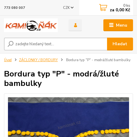
0
ks
CZK
773 080 007
za
0,00 Kč
Menu
Hledat
Úvod
ZÁCLONKY / BORDURY
Bordura typ "P" - modrá/žluté bambulky
Bordura typ "P" - modrá/žluté
bambulky