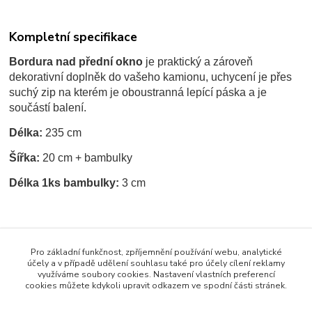
Kompletní specifikace
Bordura nad přední okno
je praktický a zároveň
dekorativní doplněk do vašeho kamionu, uchycení je přes
suchý zip na kterém je oboustranná lepící páska a je
součástí balení.
Délka:
235 cm
Šířka:
20 cm + bambulky
Délka 1ks bambulky:
3 cm
Zboží zařazeno v kategoriích
Pro základní funkčnost, zpříjemnění používání webu, analytické
ZÁCLONKY / BORDURY
účely a v případě udělení souhlasu také pro účely cílení reklamy
využíváme soubory cookies. Nastavení vlastních preferencí
Bordury na přední okno
cookies můžete kdykoli upravit odkazem ve spodní části stránek.
Bordura typ "P"