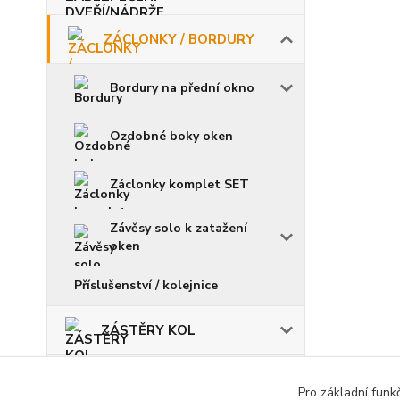
ZÁCLONKY / BORDURY
Bordury na přední okno
Ozdobné boky oken
Záclonky komplet SET
Závěsy solo k zatažení
oken
Příslušenství / kolejnice
ZÁSTĚRY KOL
ŽÁROVKY / POJISTKY
Pro základní funk