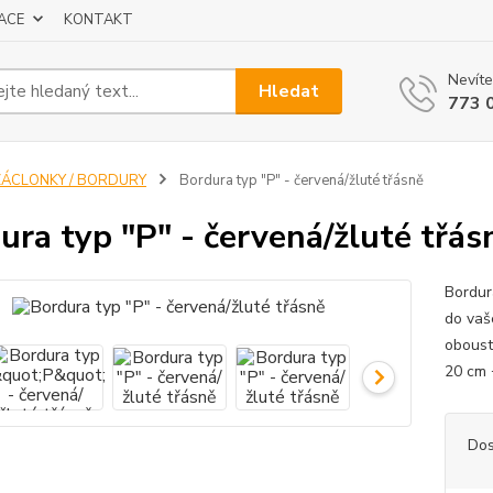
ACE
KONTAKT
Nevíte
Hledat
773 
ZÁCLONKY / BORDURY
Bordura typ "P" - červená/žluté třásně
ura typ "P" - červená/žluté třás
Bordur
do vaš
oboust
20 cm 
Dos