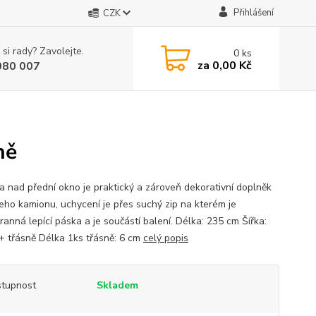
Přihlášení
CZK
 si rady? Zavolejte.
0
ks
za
0,00 Kč
080 007
ně
a nad přední okno je praktický a zároveň dekorativní doplněk
eho kamionu, uchycení je přes suchý zip na kterém je
ranná lepící páska a je součástí balení. Délka: 235 cm Šířka:
+ třásně Délka 1ks třásně: 6 cm
celý popis
tupnost
Skladem