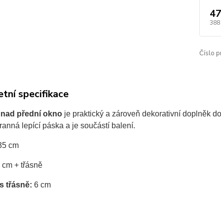
47
388
Číslo p
tní specifikace
 nad přední okno
je praktický a zároveň dekorativní doplněk 
ranná lepící páska a je součástí balení.
35 cm
 cm + třásně
s třásně:
6 cm