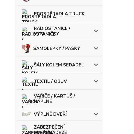
PROSTĚRADLA TRUCK
RADIOSTANICE /
VYSÍLAČKY
SAMOLEPKY / PÁSKY
ŠÁLY KOLEM SEDADEL
TEXTIL / OBUV
VAŘIČE / KARTUŠ /
NÁPLNĚ
VÝPLNĚ DVEŘÍ
ZABEZPEČENÍ
DVEŘÍ/NÁDRŽE