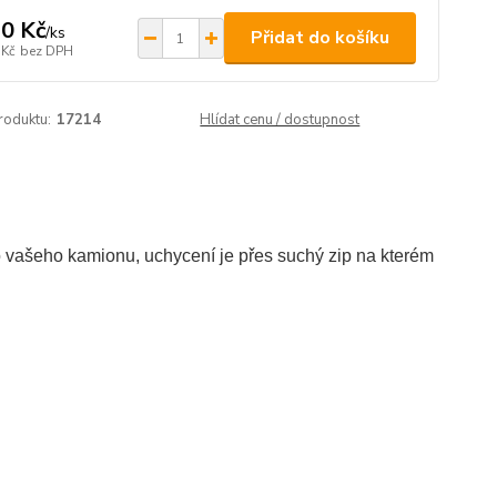
0 Kč
/
ks
Přidat do košíku
 Kč
bez DPH
roduktu:
17214
Hlídat cenu / dostupnost
do vašeho kamionu, uchycení je přes suchý zip na kterém