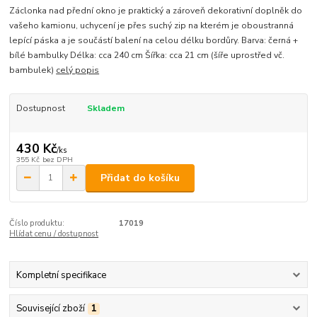
Záclonka nad přední okno je praktický a zároveň dekorativní doplněk do
vašeho kamionu, uchycení je přes suchý zip na kterém je oboustranná
lepící páska a je součástí balení na celou délku bordůry. Barva: černá +
bílé bambulky Délka: cca 240 cm Šířka: cca 21 cm (šíře uprostřed vč.
bambulek)
celý popis
Dostupnost
Skladem
430 Kč
/
ks
355 Kč
bez DPH
Přidat do košíku
Číslo produktu:
17019
Hlídat cenu / dostupnost
Kompletní specifikace
Související zboží
1