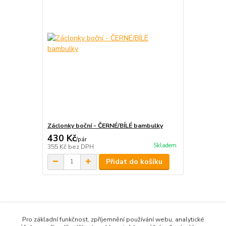
Záclonky boční - ČERNÉ/BÍLÉ bambulky
430 Kč
/
pár
Skladem
355 Kč
bez DPH
Přidat do košíku
Zboží zařazeno v kategoriích
Pro základní funkčnost, zpříjemnění používání webu, analytické
ZÁCLONKY / BORDURY