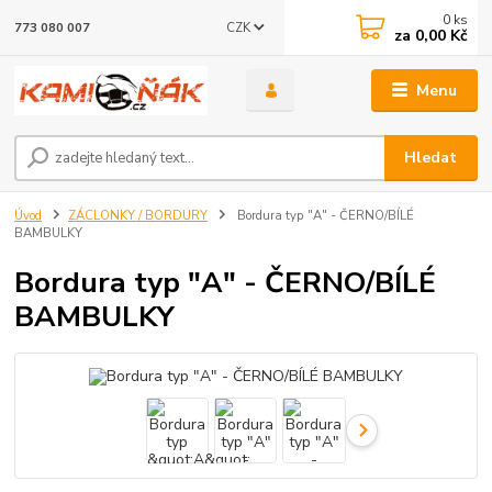
0
ks
CZK
773 080 007
za
0,00 Kč
Menu
Hledat
Úvod
ZÁCLONKY / BORDURY
Bordura typ "A" - ČERNO/BÍLÉ
BAMBULKY
Bordura typ "A" - ČERNO/BÍLÉ
BAMBULKY