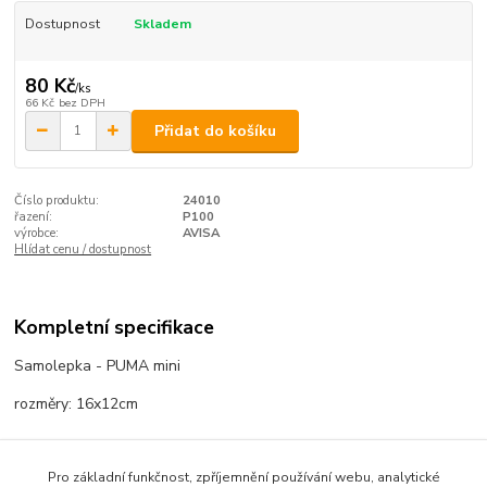
Dostupnost
Skladem
80 Kč
/
ks
66 Kč
bez DPH
Přidat do košíku
Číslo produktu:
24010
řazení:
P100
výrobce:
AVISA
Hlídat cenu / dostupnost
Kompletní specifikace
Samolepka - PUMA mini
rozměry: 16x12cm
Pro základní funkčnost, zpříjemnění používání webu, analytické
Zboží zařazeno v kategoriích