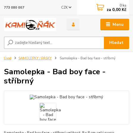
0
ks
CZK
773 080 007
za
0,00 Kč
Menu
Hledat
Úvod
SAMOLEPKY / PÁSKY
Samolepka - Bad boy face - stříbrný
Samolepka - Bad boy face -
stříbrný
Samolepka - Bad boy face - stříbrný velikost: 9 x 8 cm
celý popis