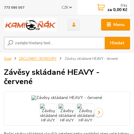
0
ks
CZK
773 080 007
za
0,00 Kč
Menu
Hledat
Úvod
ZÁCLONKY / BORDURY
Závěsy skládané HEAVY - červené
Závěsy skládané HEAVY -
červené
Boční závěsy skládané slouží k zatažení nebo zastínění oken celé kabiny