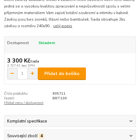
jedná se o vysokou kvalitou zpracování a neprůsvitností spolu s velmi
příjemným materiálem Vám zajistí totální soukromí a intimitu v kabině.
Závěsy jsou bez zvonků, třásní nebo bambulek. Sada obsahuje 2ks
závěsu o rozměru 240x90...
celý popis
Dostupnost
Skladem
3 300 Kč
/
sada
2 727 Kč
bez DPH
Přidat do košíku
Číslo produktu:
805711
řazení:
BRT100
Hlídat cenu / dostupnost
Kompletní specifikace
Související zboží
4