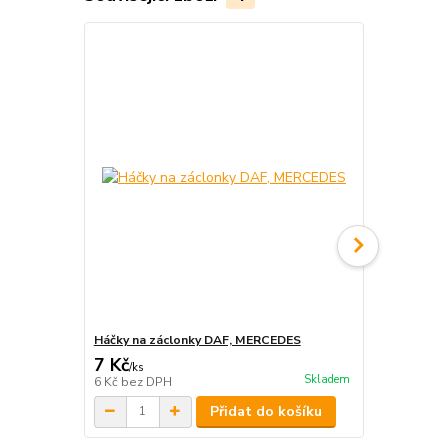
Háčky na záclonky DAF, MERCEDES
Háčky na zá
7 Kč
7 Kč
/
ks
/
ks
Skladem
6 Kč
bez DPH
6 Kč
bez DP
Přidat do košíku