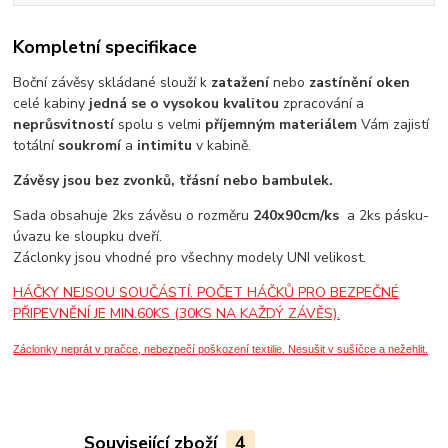
Kompletní specifikace
Boční závěsy skládané slouží k
zatažení
nebo
zastínění oken
celé kabiny
jedná se o vysokou kvalitou
zpracování a
neprůsvitností
spolu s velmi
příjemným materiálem
Vám zajistí
totální
soukromí
a
intimitu
v kabině.
Závěsy jsou bez zvonků, třásní nebo bambulek.
Sada obsahuje 2ks závěsu o rozměru
240x90cm/ks
a 2ks pásku-
úvazu ke sloupku dveří.
Záclonky jsou vhodné pro všechny modely UNI velikost.
HÁČKY NEJSOU SOUČÁSTÍ. POČET HÁČKŮ PRO BEZPEČNÉ
PŘIPEVNĚNÍ JE MIN.60KS (30KS NA KAŽDÝ ZÁVĚS).
Záclonky neprát v pračce, nebezpečí poškození textilie.
Nesušit v sušíčce a nežehlit.
Související zboží
4