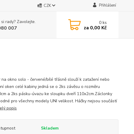
Přihlášení
CZK
 si rady? Zavolejte.
0
ks
za
0,00 Kč
080 007
 na okno solo - červené/bílé třásně slouží k zatažení nebo
ění oken celé kabiny jedná se o 2ks závěsu o rozměru
cm a 2ks pásku-úvazu ke sloupku dveří 110x2cm.Záclonky
hodné pro všechny modely UNI velikost. Háčky nejsou součástí
elý popis
tupnost
Skladem