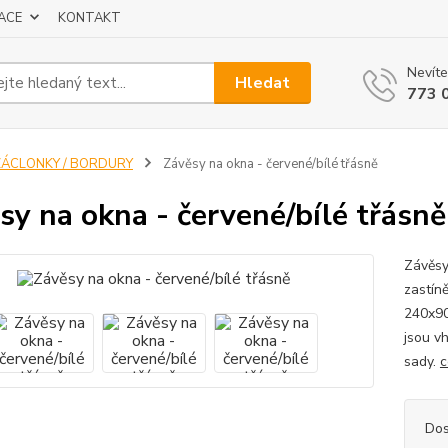
ACE
KONTAKT
Nevíte
Hledat
773 
ZÁCLONKY / BORDURY
Závěsy na okna - červené/bílé třásně
sy na okna - červené/bílé třásně
Závěsy
zastín
240x90
jsou v
sady.
c
Dos