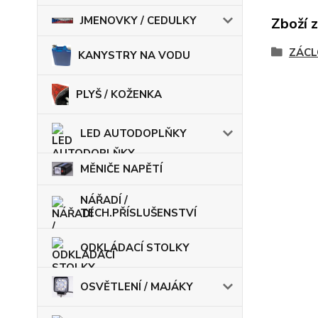
JMENOVKY / CEDULKY
Zboží 
ZÁCL
KANYSTRY NA VODU
PLYŠ / KOŽENKA
LED AUTODOPLŇKY
MĚNIČE NAPĚTÍ
NÁŘADÍ /
TECH.PŘÍSLUŠENSTVÍ
ODKLÁDACÍ STOLKY
OSVĚTLENÍ / MAJÁKY