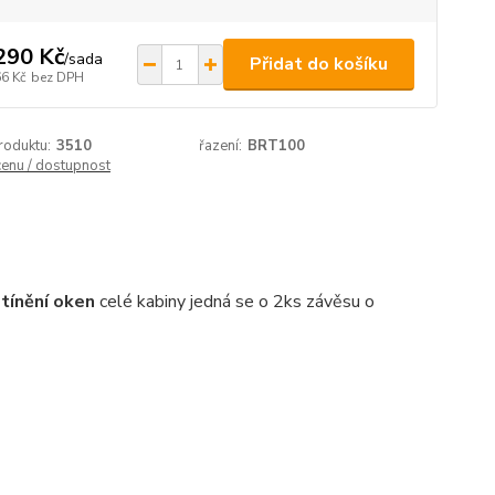
290 Kč
/
sada
Přidat do košíku
66 Kč
bez DPH
roduktu:
3510
řazení:
BRT100
cenu / dostupnost
tínění oken
celé kabiny jedná se o 2ks závěsu o