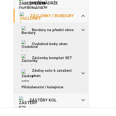
DVEŘÍ/NÁDRŽE
ZÁCLONKY / BORDURY
Bordury na přední okno
Ozdobné boky oken
Záclonky komplet SET
Závěsy solo k zatažení
oken
Příslušenství / kolejnice
ZÁSTĚRY KOL
ŽÁROVKY / POJISTKY