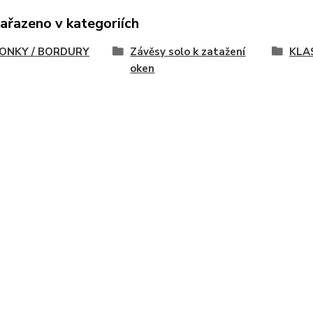
zařazeno v kategoriích
ONKY / BORDURY
Závěsy solo k zatažení
KLA
oken