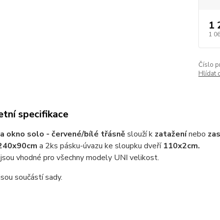
1 
1 0
Číslo p
Hlídat 
tní specifikace
a okno solo - červené/bílé třásně
slouží k
zatažení
nebo
zas
240x90cm
a 2ks pásku-úvazu ke sloupku dveří
110x2cm.
 jsou vhodné pro všechny modely UNI velikost.
sou součástí sady.