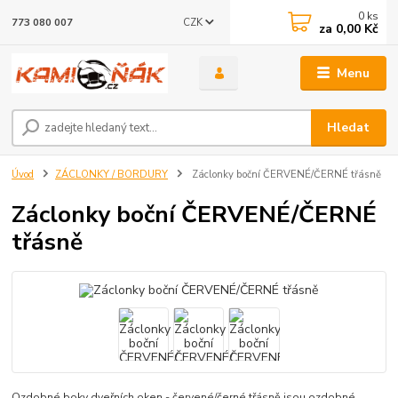
0
ks
CZK
773 080 007
za
0,00 Kč
Menu
Hledat
Úvod
ZÁCLONKY / BORDURY
Záclonky boční ČERVENÉ/ČERNÉ třásně
Záclonky boční ČERVENÉ/ČERNÉ
třásně
Ozdobné boky dveřních oken - červené/černé třásně jsou ozdobné