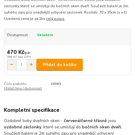
záclonky, které se umísťují do bočních oken dveří. Součástí balení je 2m
suhého zipu pro snadnější uchycení záclonek. Rozměr: 70 x 35cm (v x š)
Uvedená cena je za 2ks
celý popis
Dostupnost
Skladem
470 Kč
/
pár
388 Kč
bez DPH
Přidat do košíku
Číslo produktu:
18063
Hlídat cenu / dostupnost
Kompletní specifikace
Ozdobné boky dveřních oken -
červené/černé třásně
jsou
ozdobné záclonky
, které se umísťují do
bočních oken dveří.
Součástí balení je 2m suhého zipu pro snadnější uchycení