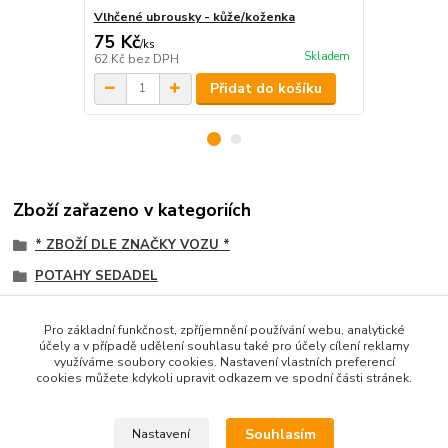
Vlhčené ubrousky - kůže/koženka
Švédská utě
75 Kč
50 Kč
/
ks
/
ks
Skladem
62 Kč
bez DPH
41 Kč
bez D
Přidat do košíku
Zboží zařazeno v kategoriích
* ZBOŽÍ DLE ZNAČKY VOZU *
POTAHY SEDADEL
Volvo
Pro základní funkčnost, zpříjemnění používání webu, analytické
KOŽENKOVÉ
účely a v případě udělení souhlasu také pro účely cílení reklamy
využíváme soubory cookies. Nastavení vlastních preferencí
PREMIOVÉ
cookies můžete kdykoli upravit odkazem ve spodní části stránek.
VOLVO
Souhlasím
Nastavení