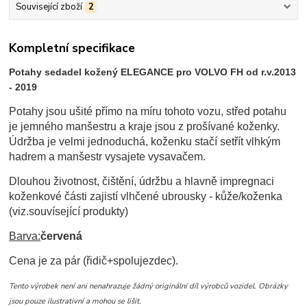
Související zboží
2
Kompletní specifikace
Potahy sedadel kožený ELEGANCE pro VOLVO FH od r.v.2013
- 2019
Potahy jsou ušité přímo na míru tohoto vozu, střed potahu
je jemného manšestru a kraje jsou z prošívané koženky.
Údržba je velmi jednoduchá, koženku stačí setřít vlhkým
hadrem a manšestr vysajete vysavačem.
Dlouhou životnost, čištění, údržbu a hlavně impregnaci
koženkové části zajistí vlhčené ubrousky - kůže/koženka
(viz.souvísející produkty)
Barva:
červená
Cena je za pár (řidič+spolujezdec).
Tento výrobek není ani nenahrazuje žádný originální díl výrobců vozidel. Obrázky
jsou pouze ilustrativní a mohou se lišit.