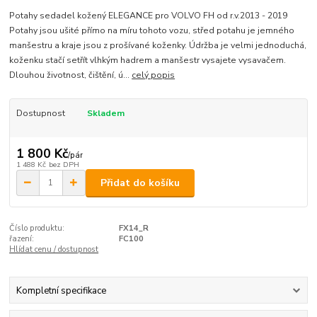
Potahy sedadel kožený ELEGANCE pro VOLVO FH od r.v.2013 - 2019
Potahy jsou ušité přímo na míru tohoto vozu, střed potahu je jemného
manšestru a kraje jsou z prošívané koženky. Údržba je velmi jednoduchá,
koženku stačí setřít vlhkým hadrem a manšestr vysajete vysavačem.
Dlouhou životnost, čištění, ú...
celý popis
Dostupnost
Skladem
1 800 Kč
/
pár
1 488 Kč
bez DPH
Přidat do košíku
Číslo produktu:
FX14_R
řazení:
FC100
Hlídat cenu / dostupnost
Kompletní specifikace