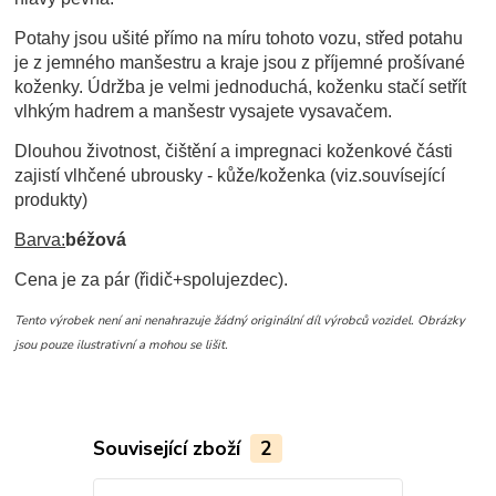
Potahy jsou ušité přímo na míru tohoto vozu, střed potahu
je z jemného manšestru a kraje jsou z příjemné prošívané
koženky. Údržba je velmi jednoduchá, koženku stačí setřít
vlhkým hadrem a manšestr vysajete vysavačem.
Dlouhou životnost, čištění a impregnaci koženkové části
zajistí vlhčené ubrousky - kůže/koženka (viz.souvísející
produkty)
Barva:
béžová
Cena je za pár (řidič+spolujezdec).
Tento výrobek není ani nenahrazuje žádný originální díl výrobců vozidel. Obrázky
jsou pouze ilustrativní a mohou se lišit.
Související zboží
2