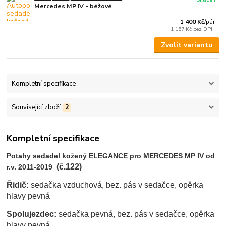
Mercedes MP IV - béžové
1 400 Kč
/
pár
1 157 Kč
bez DPH
Zvolit variantu
Kompletní specifikace
Související zboží
2
Kompletní specifikace
Potahy sedadel kožený ELEGANCE pro MERCEDES MP IV od
(č.122)
r.v. 2011-2019
Řidič:
sedačka vzduchová, bez. pás v sedačce, opěrka
hlavy pevná
Spolujezdec:
sedačka pevná, bez. pás v sedačce, opěrka
hlavy pevná.