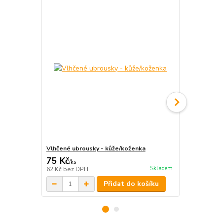
Vlhčené ubrousky - kůže/koženka
Švédská utě
75 Kč
50 Kč
/
ks
/
ks
Skladem
62 Kč
bez DPH
41 Kč
bez D
Přidat do košíku