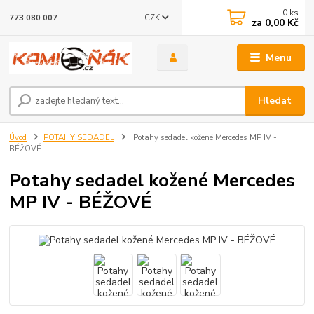
0
ks
CZK
773 080 007
za
0,00 Kč
Menu
Hledat
Úvod
POTAHY SEDADEL
Potahy sedadel kožené Mercedes MP IV -
BÉŽOVÉ
Potahy sedadel kožené Mercedes
MP IV - BÉŽOVÉ