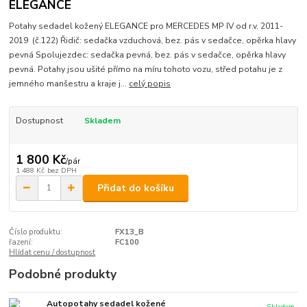
ELEGANCE
Potahy sedadel kožený ELEGANCE pro MERCEDES MP IV od r.v. 2011-
2019 (č.122) Řidič: sedačka vzduchová, bez. pás v sedačce, opěrka hlavy
pevná Spolujezdec: sedačka pevná, bez. pás v sedačce, opěrka hlavy
pevná. Potahy jsou ušité přímo na míru tohoto vozu, střed potahu je z
jemného manšestru a kraje j...
celý popis
Dostupnost
Skladem
1 800 Kč
/
pár
1 488 Kč
bez DPH
Přidat do košíku
Číslo produktu:
FX13_B
řazení:
FC100
Hlídat cenu / dostupnost
Podobné produkty
Autopotahy sedadel kožené
Skladem