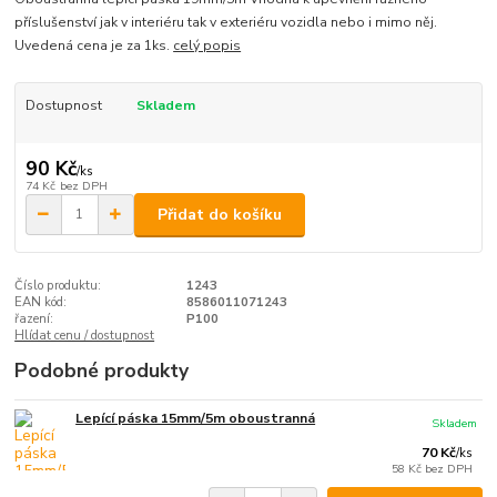
příslušenství jak v interiéru tak v exteriéru vozidla nebo i mimo něj.
Uvedená cena je za 1ks.
celý popis
Dostupnost
Skladem
90 Kč
/
ks
74 Kč
bez DPH
Přidat do košíku
Číslo produktu:
1243
EAN kód:
8586011071243
řazení:
P100
Hlídat cenu / dostupnost
Podobné produkty
Lepící páska 15mm/5m oboustranná
Skladem
70 Kč
/
ks
58 Kč
bez DPH