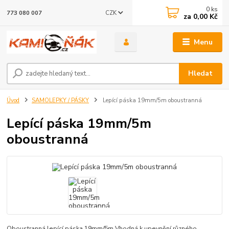
0
ks
CZK
773 080 007
za
0,00 Kč
Menu
Hledat
Úvod
SAMOLEPKY / PÁSKY
Lepící páska 19mm/5m oboustranná
Lepící páska 19mm/5m
oboustranná
Oboustranná lepící páska 19mm/5m Vhodná k upevnění různého