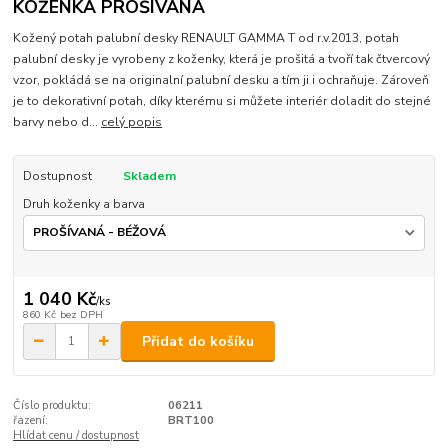
KOŽENKA PROŠÍVANÁ
Kožený potah palubní desky RENAULT GAMMA T od r.v.2013, potah
palubní desky je vyrobeny z koženky, která je prošitá a tvoří tak čtvercový
vzor, pokládá se na originalní palubní desku a tím ji i ochraňuje. Zároveň
je to dekorativní potah, díky kterému si můžete interiér doladit do stejné
barvy nebo d...
celý popis
Dostupnost
Skladem
Druh koženky a barva
1 040 Kč
/
ks
860 Kč
bez DPH
Přidat do košíku
Číslo produktu:
06211
řazení:
BRT100
Hlídat cenu / dostupnost