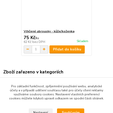
Vlhčené ubrousky - kůže/koženka
75 Kč
/
ks
Skladem
62 Kč
bez DPH
Přidat do košíku
Zboží zařazeno v kategoriích
* ZBOŽÍ DLE ZNAČKY VOZU *
Pro základní funkčnost, zpříjemnění používání webu, analytické
POTAHY PALUBNÍ DESKY
účely a v případě udělení souhlasu také pro účely cílení reklamy
využíváme soubory cookies. Nastavení vlastních preferencí
Renault
cookies můžete kdykoli upravit odkazem ve spodní části stránek.
RENAULT
Souhlasím
Nastavení