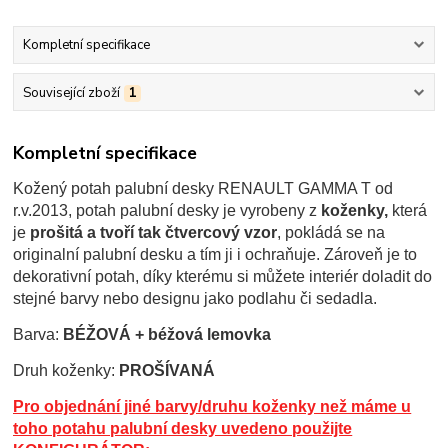
Kompletní specifikace
Související zboží
1
Kompletní specifikace
Kožený potah palubní desky RENAULT GAMMA T od
r.v.2013, p
otah palubní desky je
vyrobeny z
koženky,
která
je
prošitá a tvoří tak čtvercový vzor
, pokládá se na
originalní palubní desku a tím ji i ochraňuje. Zároveň je to
dekorativní potah, díky kterému si můžete interiér doladit do
stejné barvy nebo designu jako podlahu či sedadla.
Barva:
BÉŽOVÁ + béžová lemovka
Druh koženky:
PROŠÍVANÁ
Pro objednání jiné barvy/druhu koženky než máme u
toho potahu palubní desky uvedeno použijte