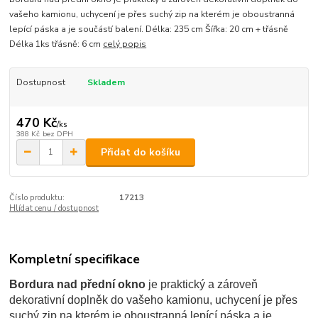
vašeho kamionu, uchycení je přes suchý zip na kterém je oboustranná
lepící páska a je součástí balení. Délka: 235 cm Šířka: 20 cm + třásně
Délka 1ks třásně: 6 cm
celý popis
Dostupnost
Skladem
470 Kč
/
ks
388 Kč
bez DPH
Přidat do košíku
Číslo produktu:
17213
Hlídat cenu / dostupnost
Kompletní specifikace
Bordura nad přední okno
je praktický a zároveň
dekorativní doplněk do vašeho kamionu, uchycení je přes
suchý zip na kterém je oboustranná lepící páska a je