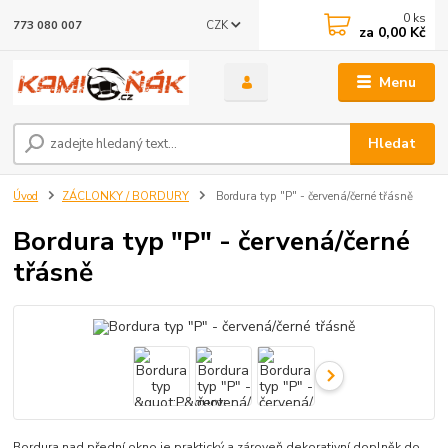
0
ks
CZK
773 080 007
za
0,00 Kč
Menu
Hledat
Úvod
ZÁCLONKY / BORDURY
Bordura typ "P" - červená/černé třásně
Bordura typ "P" - červená/černé
třásně
Bordura nad přední okno je praktický a zároveň dekorativní doplněk do