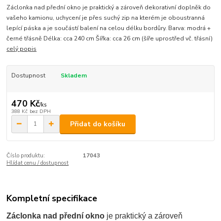
Záclonka nad přední okno je praktický a zároveň dekorativní doplněk do
vašeho kamionu, uchycení je přes suchý zip na kterém je oboustranná
lepící páska a je součástí balení na celou délku bordůry. Barva: modrá +
černé třásně Délka: cca 240 cm Šířka: cca 26 cm (šíře uprostřed vč. třásní)
celý popis
Dostupnost
Skladem
470 Kč
/
ks
388 Kč
bez DPH
Přidat do košíku
Číslo produktu:
17043
Hlídat cenu / dostupnost
Kompletní specifikace
Záclonka nad přední okno
je praktický a zároveň