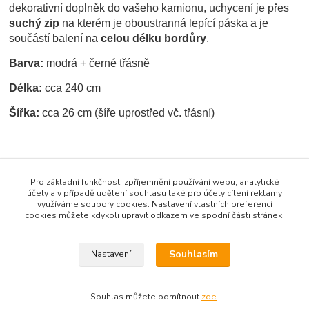
dekorativní doplněk do vašeho kamionu, uchycení je přes
suchý zip
na kterém je oboustranná lepící páska a je
součástí balení na
celou délku bordůry
.
Barva:
modrá + černé třásně
Délka:
cca 240 cm
Šířka:
cca 26 cm (šíře uprostřed vč. třásní)
Zboží zařazeno v kategoriích
Pro základní funkčnost, zpříjemnění používání webu, analytické
ZÁCLONKY / BORDURY
účely a v případě udělení souhlasu také pro účely cílení reklamy
využíváme soubory cookies. Nastavení vlastních preferencí
Bordury na přední okno
cookies můžete kdykoli upravit odkazem ve spodní části stránek.
Bordura typ "A"
Souhlasím
Nastavení
Souhlas můžete odmítnout
zde
.
Vytvořeno na
Eshop-rychle.cz