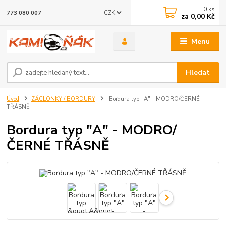
0
ks
CZK
773 080 007
za
0,00 Kč
Menu
Hledat
Úvod
ZÁCLONKY / BORDURY
Bordura typ "A" - MODRO/ČERNÉ
TŘÁSNĚ
Bordura typ "A" - MODRO/
ČERNÉ TŘÁSNĚ