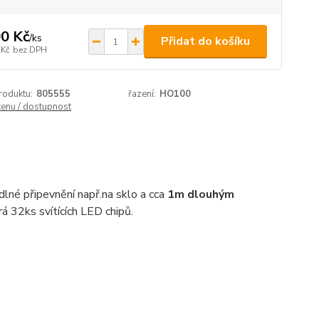
0 Kč
/
ks
Přidat do košíku
 Kč
bez DPH
roduktu:
805555
řazení:
HO100
cenu / dostupnost
lné připevnění např.na sklo a cca
1m dlouhým
 32ks svítících LED chipů.