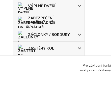
VÝPLNĚ DVEŘÍ
ZABEZPEČENÍ
DVEŘÍ/NÁDRŽE
ZÁCLONKY / BORDURY
ZÁSTĚRY KOL
ŽÁROVKY / POJISTKY
Pro základní funk
účely cílení reklam