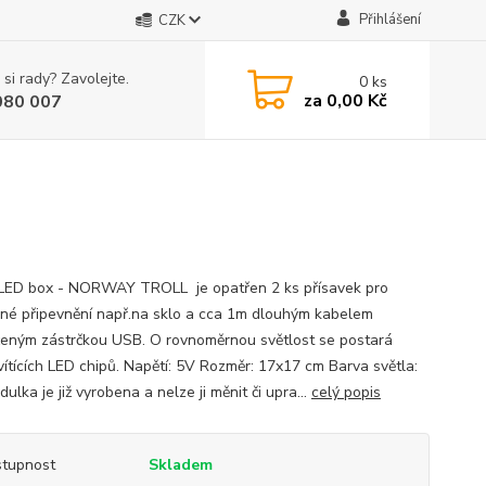
Přihlášení
CZK
 si rady? Zavolejte.
0
ks
za
0,00 Kč
080 007
í LED box - NORWAY TROLL je opatřen 2 ks přísavek pro
né připevnění např.na sklo a cca 1m dlouhým kabelem
eným zástrčkou USB. O rovnoměrnou světlost se postará
vítících LED chipů. Napětí: 5V Rozměr: 17x17 cm Barva světla:
dulka je již vyrobena a nelze ji měnit či upra...
celý popis
tupnost
Skladem