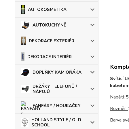
AUTOKOSMETIKA
AUTOKUCHYNĚ
DEKORACE EXTERIÉR
DEKORACE INTERIÉR
Komple
DOPLŇKY KAMIOŇÁKA
Svítící
kabele
DRŽÁKY TELEFONŮ /
NÁPOJŮ
Napětí:
5
FANFÁRY / HOUKAČKY
Rozměr:
HOLLAND STYLE / OLD
Barva sv
SCHOOL