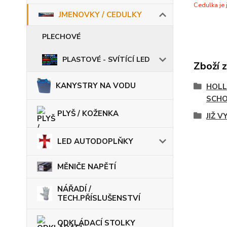
Cedulka je 
JMENOVKY / CEDULKY
PLECHOVÉ
PLASTOVÉ - SVÍTÍCÍ LED
Zboží 
KANYSTRY NA VODU
HOLL
SCH
PLYŠ / KOŽENKA
JIŽ 
LED AUTODOPLŇKY
MĚNIČE NAPĚTÍ
NÁŘADÍ /
TECH.PŘÍSLUŠENSTVÍ
ODKLÁDACÍ STOLKY