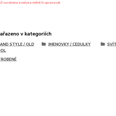
již vyrobena a nelze ji měnit či upravovat.
zařazeno v kategoriích
AND STYLE / OLD
JMENOVKY / CEDULKY
SVÍ
OOL
VYROBENÉ