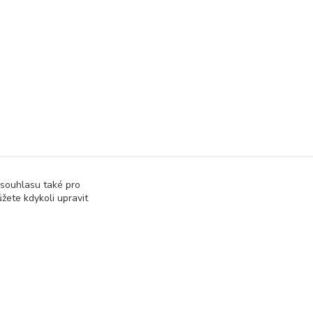
 souhlasu také pro
žete kdykoli upravit
Vytvořeno na
Eshop-rychle.cz