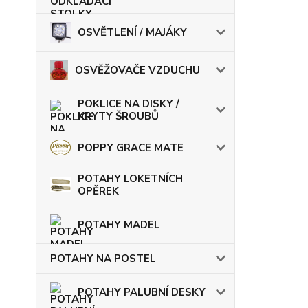
OSVĚTLENÍ / MAJÁKY
OSVĚŽOVAČE VZDUCHU
POKLICE NA DISKY /
KRYTY ŠROUBŮ
POPPY GRACE MATE
POTAHY LOKETNÍCH
OPĚREK
POTAHY MADEL
POTAHY NA POSTEL
POTAHY PALUBNÍ DESKY