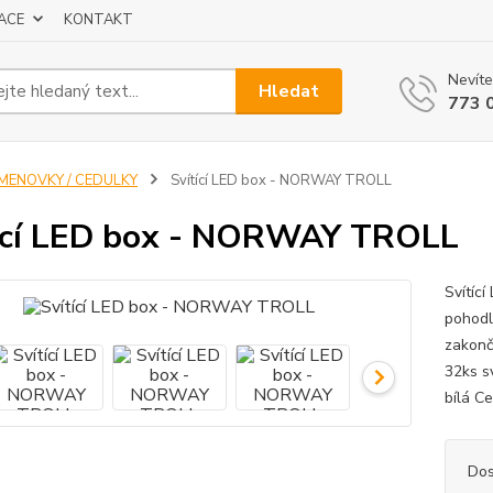
ACE
KONTAKT
Nevíte
Hledat
773 
JMENOVKY / CEDULKY
Svítící LED box - NORWAY TROLL
ící LED box - NORWAY TROLL
Svítíc
pohodl
zakonč
32ks s
bílá Ce
Dos