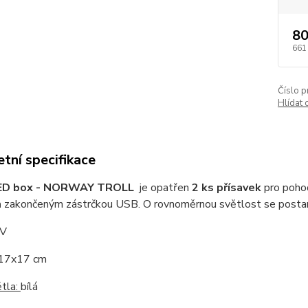
80
661
Číslo p
Hlídat 
tní specifikace
 LED box - NORWAY TROLL
je opatřen
2 ks přísavek
pro pohod
m
zakončeným zástrčkou USB. O rovnoměrnou světlost se postará
V
17x17 cm
ětla:
bílá