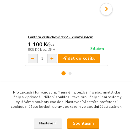
Fanfára vzduchová 12V - kulatá 64cm
Fanfára vzd
1 100 Kč
1 100 Kč
/
ks
Skladem
909 Kč
bez DPH
909 Kč
bez 
Přidat do košíku
Pro základní funkčnost, zpříjemnění používání webu, analytické
Zboží zařazeno v kategoriích
účely a v případě udělení souhlasu také pro účely cílení reklamy
využíváme soubory cookies. Nastavení vlastních preferencí
FANFÁRY / HOUKAČKY
cookies můžete kdykoli upravit odkazem ve spodní části stránek.
PŘÍSLUŠENSTVÍ
Souhlasím
Nastavení