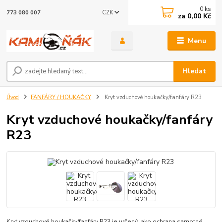
0
ks
CZK
773 080 007
za
0,00 Kč
Menu
Hledat
Úvod
FANFÁRY / HOUKAČKY
Kryt vzduchové houkačky/fanfáry R23
Kryt vzduchové houkačky/fanfáry
R23
Kryt vzduchové houkačky/fanfáry R23 je určený jako ochrana samotné