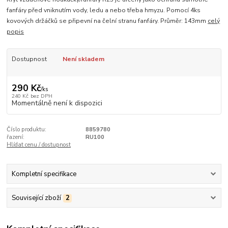
fanfáry před vniknutím vody, ledu a nebo třeba hmyzu. Pomocí 4ks
kovových držáčků se připevní na čelní stranu fanfáry. Průměr: 143mm
celý
popis
Dostupnost
Není skladem
290 Kč
/
ks
240 Kč
bez DPH
Momentálně není k dispozici
Číslo produktu:
8859780
řazení:
RU100
Hlídat cenu / dostupnost
Kompletní specifikace
Související zboží
2