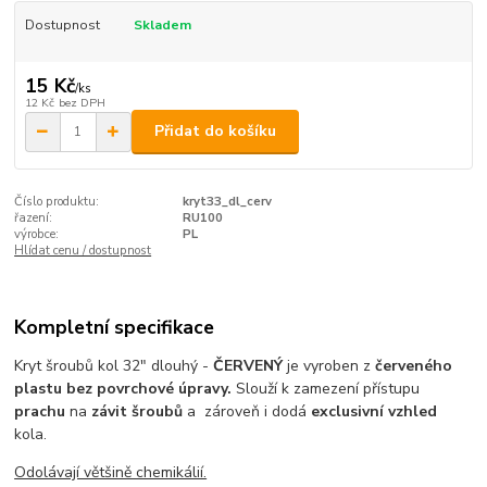
Dostupnost
Skladem
15 Kč
/
ks
12 Kč
bez DPH
Přidat do košíku
Číslo produktu:
kryt33_dl_cerv
řazení:
RU100
výrobce:
PL
Hlídat cenu / dostupnost
Kompletní specifikace
Kryt šroubů kol 32" dlouhý -
ČERVENÝ
j
e vyroben z
červeného
plastu bez povrchové úpravy.
Slouží k zamezení přístupu
prachu
na
závit šroubů
a zároveň i dodá
exclusivní vzhled
kola.
Odolávají většině chemikálií.