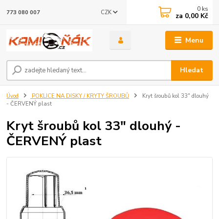
0
ks
CZK
773 080 007
za
0,00 Kč
Menu
Hledat
Úvod
POKLICE NA DISKY / KRYTY ŠROUBŮ
Kryt šroubů kol 33" dlouhý
- ČERVENÝ plast
Kryt šroubů kol 33" dlouhý -
ČERVENÝ plast