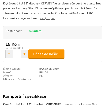
Kryt šroubů kol 32" dlouhý - ČERVENÝ je vyroben z červeného plastu bez
povrchové úpravy. Slouží k zamezení přístupu prachu na závit šroubů a
zároveň i dodá exclusivní vzhled kola. Odolávají většině chemikálií.
Uvedená cena je za 1 kus.
celý popis
Dostupnost
Skladem
15 Kč
/
ks
12 Kč
bez DPH
Přidat do košíku
Číslo produktu:
kryt32_dl_cerv
řazení:
RU100
výrobce:
PL
Hlídat cenu / dostupnost
Kompletní specifikace
Kryt šroubů kol 32" dlouhý -
ČERVENÝ
j
e vyroben z
červeného