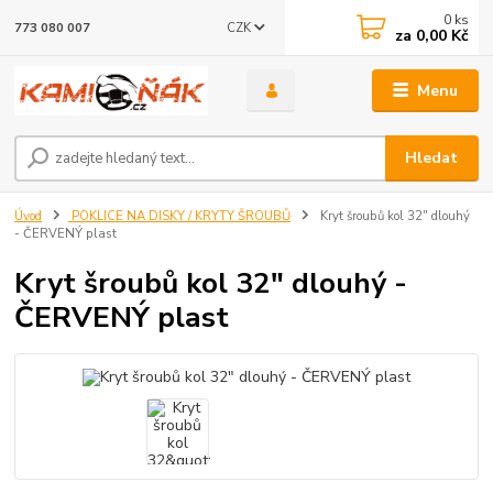
0
ks
CZK
773 080 007
za
0,00 Kč
Menu
Hledat
Úvod
POKLICE NA DISKY / KRYTY ŠROUBŮ
Kryt šroubů kol 32" dlouhý
- ČERVENÝ plast
Kryt šroubů kol 32" dlouhý -
ČERVENÝ plast