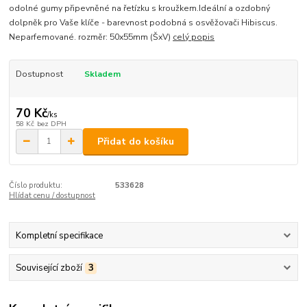
odolné gumy připevněné na řetízku s kroužkem.Ideální a ozdobný
dolpněk pro Vaše klíče - barevnost podobná s osvěžovači Hibiscus.
Neparfemované. rozměr: 50x55mm (ŠxV)
celý popis
Dostupnost
Skladem
70 Kč
/
ks
58 Kč
bez DPH
Přidat do košíku
Číslo produktu:
533628
Hlídat cenu / dostupnost
Kompletní specifikace
Související zboží
3