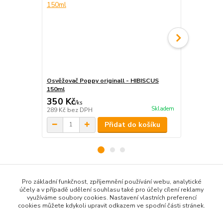
Osvěžovač Poppy originall - HIBISCUS
Poppy stro
150ml
350 Kč
70 Kč
/
ks
/
ks
Skladem
289 Kč
bez DPH
58 Kč
bez D
Přidat do košíku
Pro základní funkčnost, zpříjemnění používání webu, analytické
Zboží zařazeno v kategoriích
účely a v případě udělení souhlasu také pro účely cílení reklamy
využíváme soubory cookies. Nastavení vlastních preferencí
POPPY GRACE MATE
cookies můžete kdykoli upravit odkazem ve spodní části stránek.
Klíčenky Poppy