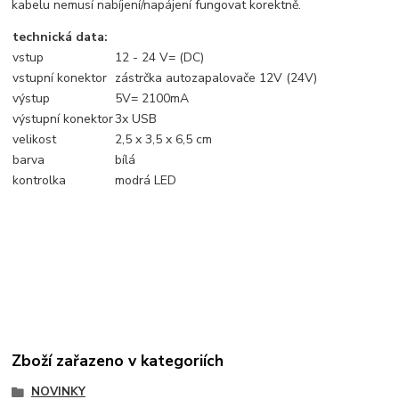
kabelu nemusí nabíjení/napájení fungovat korektně.
technická data:
vstup
12 - 24 V= (DC)
vstupní konektor
zástrčka autozapalovače 12V (24V)
výstup
5V= 2100mA
výstupní konektor
3x USB
velikost
2,5 x 3,5 x 6,5 cm
barva
bílá
kontrolka
modrá LED
Zboží zařazeno v kategoriích
NOVINKY