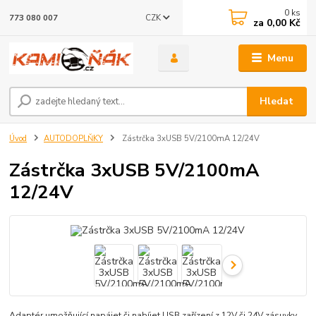
0
ks
CZK
773 080 007
za
0,00 Kč
Menu
Hledat
Úvod
AUTODOPLŇKY
Zástrčka 3xUSB 5V/2100mA 12/24V
Zástrčka 3xUSB 5V/2100mA
12/24V
Adaptér umožňující napájet či nabíjet USB zařízení z 12V či 24V zásuvky