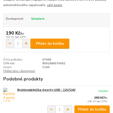
automobilového zapalovače.
celý popis
Dostupnost
Skladem
190 Kč
/
ks
157 Kč
bez DPH
Přidat do košíku
Číslo produktu:
07406
EAN kód:
8591686074062
řazení:
C100
Hlídat cenu / dostupnost
Podobné produkty
Rychlonabíječka 4 porty USB - 12V/24V
Skladem
290 Kč
/
ks
240 Kč
bez DPH
Přidat do košíku