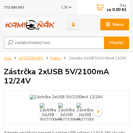
0
ks
CZK
773 080 007
za
0,00 Kč
Menu
Hledat
Úvod
AUTODOPLŇKY
Elektro
Zástrčka 2xUSB 5V/2100mA 12/24V
Zástrčka 2xUSB 5V/2100mA
12/24V
Adaptér umožňující napájet či nabíjet USB zařízení z 12V či 24V zásuvky