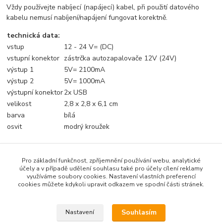
Vždy používejte nabíjecí (napájecí) kabel, při použití datového
kabelu nemusí nabíjení/napájení fungovat korektně.
technická data:
vstup
12 - 24 V= (DC)
vstupní konektor
zástrčka autozapalovače 12V (24V)
výstup 1
5V= 2100mA
výstup 2
5V= 1000mA
výstupní konektor
2x USB
velikost
2,8 x 2,8 x 6,1 cm
barva
bílá
osvit
modrý kroužek
Pro základní funkčnost, zpříjemnění používání webu, analytické
Zboží zařazeno v kategoriích
účely a v případě udělení souhlasu také pro účely cílení reklamy
využíváme soubory cookies. Nastavení vlastních preferencí
Elektro
cookies můžete kdykoli upravit odkazem ve spodní části stránek.
NABÍJEČKY 12/24V
Souhlasím
Nastavení