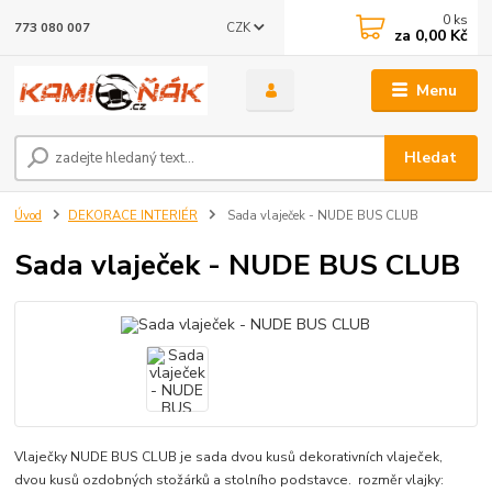
0
ks
CZK
773 080 007
za
0,00 Kč
Menu
Hledat
Úvod
DEKORACE INTERIÉR
Sada vlaječek - NUDE BUS CLUB
Sada vlaječek - NUDE BUS CLUB
Vlaječky NUDE BUS CLUB je sada dvou kusů dekorativních vlaječek,
dvou kusů ozdobných stožárků a stolního podstavce. rozměr vlajky: