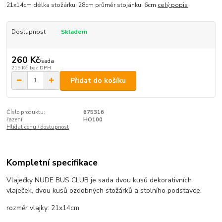
21x14cm délka stožárku: 28cm průměr stojánku: 6cm
celý popis
Dostupnost
Skladem
260 Kč
/
sada
215 Kč
bez DPH
Přidat do košíku
Číslo produktu:
675316
řazení:
HO100
Hlídat cenu / dostupnost
Kompletní specifikace
Vlaječky NUDE BUS CLUB je sada dvou kusů dekorativních
vlaječek, dvou kusů ozdobných stožárků a stolního podstavce.
rozměr vlajky: 21x14cm