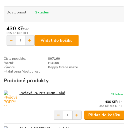
Dostupnost
Skladem
430 Kč
/
pár
355 Kč
bez DPH
Přidat do košíku
Číslo produktu:
807160
řazení:
HO100
výrobce:
Poppy Grace mate
Hlídat cenu / dostupnost
Podobné produkty
Plyšové POPPY 15cm - bílé
Skladem
430 Kč
/
pár
355 Kč
bez DPH
Přidat do košíku