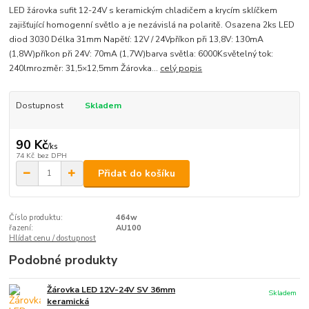
LED žárovka sufit 12-24V s keramickým chladičem a krycím sklíčkem
zajišťující homogenní světlo a je nezávislá na polaritě. Osazena 2ks LED
diod 3030 Délka 31mm Napětí: 12V / 24Vpříkon při 13,8V: 130mA
(1,8W)příkon při 24V: 70mA (1,7W)barva světla: 6000Ksvětelný tok:
240lmrozměr: 31,5×12,5mm Žárovka...
celý popis
Dostupnost
Skladem
90 Kč
/
ks
74 Kč
bez DPH
Přidat do košíku
Číslo produktu:
464w
řazení:
AU100
Hlídat cenu / dostupnost
Podobné produkty
Žárovka LED 12V-24V SV 36mm
Skladem
keramická