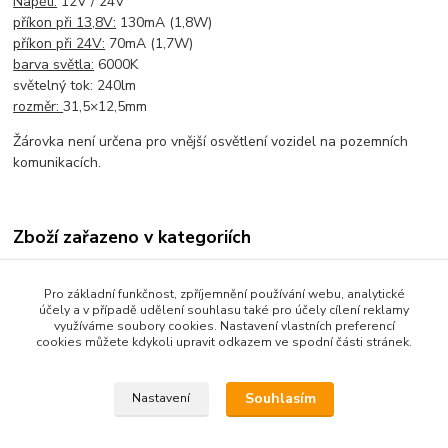
Napětí:
12V / 24V
příkon při 13,8V:
130mA (1,8W)
příkon při 24V:
70mA (1,7W)
barva světla:
6000K
světelný tok: 240lm
rozměr:
31,5×12,5mm
Žárovka není určena pro vnější osvětlení vozidel na pozemních
komunikacích.
Zboží zařazeno v kategoriích
ŽÁROVKY / POJISTKY
Pro základní funkčnost, zpříjemnění používání webu, analytické
Žárovky - LED
účely a v případě udělení souhlasu také pro účely cílení reklamy
využíváme soubory cookies. Nastavení vlastních preferencí
12V
cookies můžete kdykoli upravit odkazem ve spodní části stránek.
24V
Souhlasím
Nastavení