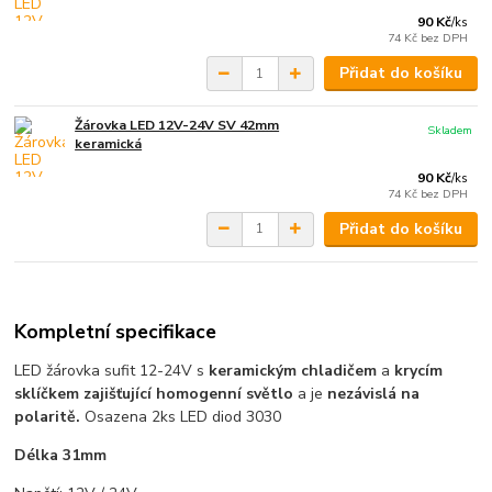
90 Kč
/
ks
74 Kč
bez DPH
Přidat do košíku
Žárovka LED 12V-24V SV 42mm
Skladem
keramická
90 Kč
/
ks
74 Kč
bez DPH
Přidat do košíku
Kompletní specifikace
LED žárovka sufit 12-24V s
keramickým chladičem
a
krycím
sklíčkem zajišťující homogenní světlo
a je
nezávislá na
polaritě.
Osazena 2ks LED diod 3030
Délka 31mm