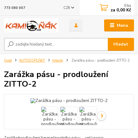
0
ks
CZK
773 080 007
za
0,00 Kč
Menu
Hledat
Úvod
AUTODOPLŇKY
Interiér
Zarážka pásu - prodloužení ZITTO-2
Zarážka pásu - prodloužení
ZITTO-2
Zarážka/prodloužení bezpečnostního pásu
celý popis