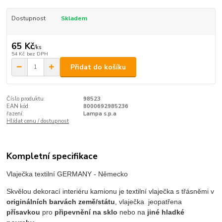
Dostupnost
Skladem
65 Kč
/
ks
54 Kč
bez DPH
Přidat do košíku
Číslo produktu:
98523
EAN kód:
8000692985236
řazení:
Lampa s.p.a
Hlídat cenu / dostupnost
Kompletní specifikace
Vlaječka textilní GERMANY - Německo
Skvělou dekorací interiéru kamionu je textilní vlaječka s třásněmi v
originálních barvách země/státu
, vlaječka je
opatřena
přísavkou
pro
připevnění na sklo
nebo na
jiné hladké