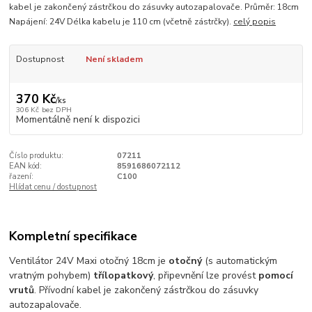
kabel je zakončený zástrčkou do zásuvky autozapalovače. Průměr: 18cm
Napájení: 24V Délka kabelu je 110 cm (včetně zástrčky).
celý popis
Dostupnost
Není skladem
370 Kč
/
ks
306 Kč
bez DPH
Momentálně není k dispozici
Číslo produktu:
07211
EAN kód:
8591686072112
řazení:
C100
Hlídat cenu / dostupnost
Kompletní specifikace
Ventilátor 24V Maxi otočný 18cm je
otočný
(s automatickým
vratným pohybem)
třílopatkový
, připevnění lze provést
pomocí
vrutů
. Přívodní kabel je zakončený zástrčkou do zásuvky
autozapalovače.