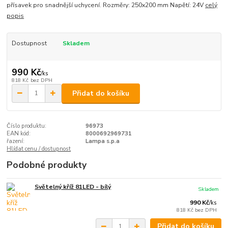
přísavek pro snadnější uchycení. Rozměry: 250x200 mm Napětí: 24V
celý
popis
Dostupnost
Skladem
990 Kč
/
ks
818 Kč
bez DPH
Přidat do košíku
Číslo produktu:
96973
EAN kód:
8000692969731
řazení:
Lampa s.p.a
Hlídat cenu / dostupnost
Podobné produkty
Světelný kříž 81LED - bílý
Skladem
990 Kč
/
ks
818 Kč
bez DPH
Přidat do košíku