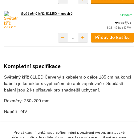
Světelný kříž 81LED - modrý
Skladem
990 Kč
/
ks
818 Kč
bez DPH
Přidat do košíku
Kompletní specifikace
Světelný kříž 81LED Červený s kabelem o délce 185 cm na konci
kabelu je konektor s vypínačem do autozapalovače. Součástí
balení jsou 2 ks přísavek pro snadnější uchycení.
Rozměry: 250x200 mm
Napětí: 24V
Pro základní funkčnost, zpříjemnění používání webu, analytické
Zboží zařazeno v kategoriích
účely a v případě udělení souhlasu také pro účely cílení reklamy