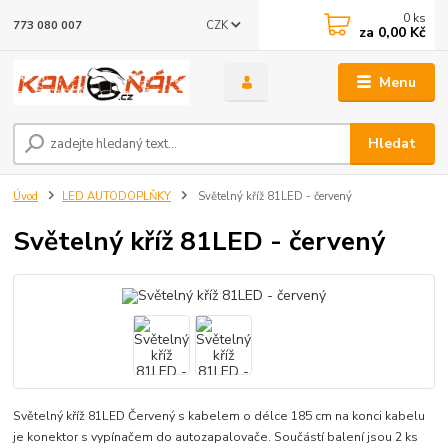
0
ks
CZK
773 080 007
za
0,00 Kč
Menu
Hledat
Úvod
LED AUTODOPLŇKY
Světelný kříž 81LED - červený
Světelný kříž 81LED - červený
Světelný kříž 81LED Červený s kabelem o délce 185 cm na konci kabelu
je konektor s vypínačem do autozapalovače. Součástí balení jsou 2 ks