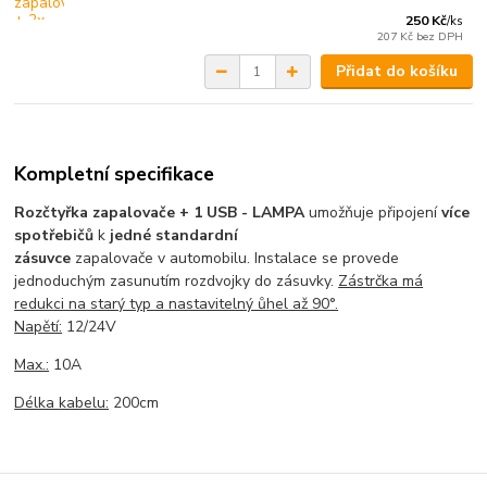
250 Kč
/
ks
207 Kč
bez DPH
Přidat do košíku
Kompletní specifikace
Rozčtyřka zapalovače + 1 USB - LAMPA
umožňuje připojení
více
spotřebičů
k
jedné standardní
zásuvce
zapalovače v automobilu. Instalace se provede
jednoduchým zasunutím rozdvojky do zásuvky.
Zástrčka má
redukci na starý typ a nastavitelný ůhel až 90°.
Napětí:
12/24V
Max.:
10A
Délka kabelu:
200cm
Zboží zařazeno v kategoriích