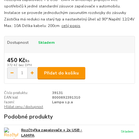
spotřebičů k jedné standardní zásuvce zapalovače v automobilu.
Instalace se provede jednoduchým zasunutím rozdvojky do zásuvky.
Zástrčka má redukci na starý typ a nastavitelný ůhel až 90°.Napětí: 12/24V
Max.: 10A Délka kabelu: 200cm
celý popis
Dostupnost
Skladem
450 Kč
/
ks
372 Kč
bez DPH
Přidat do košíku
Číslo produktu:
39131
EAN kód:
8000692391310
řazení:
Lampa s.p.a
Hlídat cenu / dostupnost
Podobné produkty
Rozčtyřka zapalovače + 2x USB -
Skladem
LAMPA