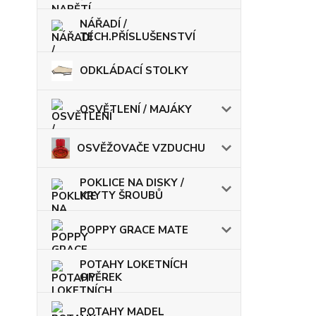
NÁŘADÍ /
TECH.PŘÍSLUŠENSTVÍ
ODKLÁDACÍ STOLKY
OSVĚTLENÍ / MAJÁKY
OSVĚŽOVAČE VZDUCHU
POKLICE NA DISKY /
KRYTY ŠROUBŮ
POPPY GRACE MATE
POTAHY LOKETNÍCH
OPĚREK
POTAHY MADEL