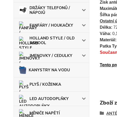
Zisk ant
DRŽÁKY TELEFONŮ /
Maximáln
NÁPOJŮ
Šířka pá
Ostatní 
FANFÁRY / HOUKAČKY
Délka:
7
Váha:
0,
HOLLAND STYLE / OLD
Materiál:
SCHOOL
Patka Ty
Současně
JMENOVKY / CEDULKY
Tento pr
KANYSTRY NA VODU
PLYŠ / KOŽENKA
LED AUTODOPLŇKY
Zboží 
MĚNIČE NAPĚTÍ
ANT