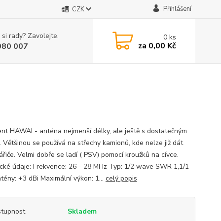
Přihlášení
CZK
 si rady? Zavolejte.
0
ks
za
0,00 Kč
080 007
ent HAWAI - anténa nejmenší délky, ale ještě s dostatečným
. Většinou se používá na střechy kamionů, kde nelze již dát
ářiče. Velmi dobře se ladí ( PSV) pomocí kroužků na cívce.
cké údaje: Frekvence: 26 - 28 MHz Typ: 1/2 wave SWR 1,1/1
ntény: +3 dBi Maximální výkon: 1...
celý popis
tupnost
Skladem