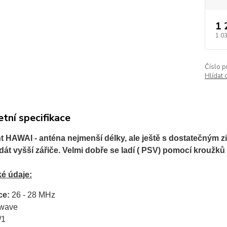
1 
1 0
Číslo p
Hlídat 
tní specifikace
t HAWAI - anténa nejmenší délky, ale ještě s dostatečným 
ž dát vyšší zářiče. Velmi dobře se ladí ( PSV) pomocí kroužků
é údaje:
ce:
26 - 28 MHz
 wave
/1