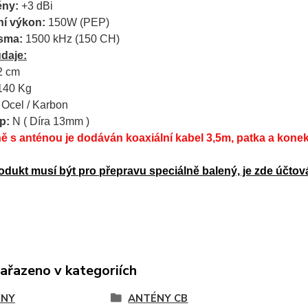
ény:
+3 dBi
í výkon:
150W (PEP)
sma:
1500 kHz (150 CH)
údaje:
2 cm
140 Kg
Ocel / Karbon
p:
N ( Díra 13mm )
 s anténou je dodáván koaxiální kabel 3,5m, patka a konek
odukt musí být pro přepravu speciálně balený, je zde účtov
zařazeno v kategoriích
ÉNY
ANTÉNY CB