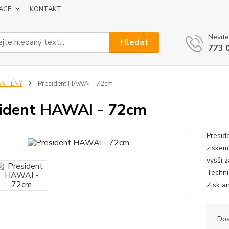
ACE
KONTAKT
Nevíte
Hledat
773 
ANTÉNY
President HAWAI - 72cm
ident HAWAI - 72cm
Presid
ziskem
vyšší z
Techni
Zisk a
Dos