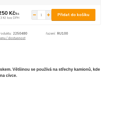
250 Kč
/
ks
Přidat do košíku
33 Kč
bez DPH
roduktu:
2250480
řazení:
RU100
cenu / dostupnost
ziskem. Většinou se používá na střechy kamionů, kde
 na cívce.