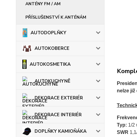
ANTÉNY FM / AM
PŘÍSLUŠENSTVÍ K ANTÉNÁM
AUTODOPLŇKY
AUTOKOBERCE
AUTOKOSMETIKA
Komple
AUTOKUCHYNĚ
Presiden
nelze ji
DEKORACE EXTERIÉR
Technick
DEKORACE INTERIÉR
Frekven
Typ:
1/2
DOPLŇKY KAMIOŇÁKA
SWR
1,1