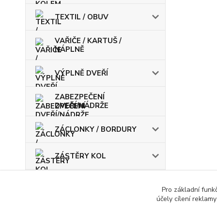
TEXTIL / OBUV
VAŘIČE / KARTUŠ /
NÁPLNĚ
VÝPLNĚ DVEŘÍ
ZABEZPEČENÍ
DVEŘÍ/NÁDRŽE
ZÁCLONKY / BORDURY
ZÁSTĚRY KOL
ŽÁROVKY / POJISTKY
Pro základní funk
účely cílení reklam