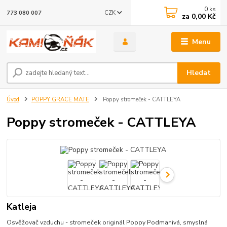
0
ks
CZK
773 080 007
za
0,00 Kč
Menu
Hledat
Úvod
POPPY GRACE MATE
Poppy stromeček - CATTLEYA
Poppy stromeček - CATTLEYA
Katleja
Osvěžovač vzduchu - stromeček originál Poppy Podmanivá, smyslná