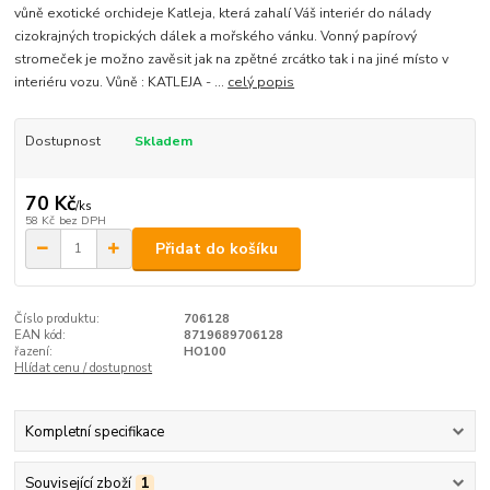
vůně exotické orchideje Katleja, která zahalí Váš interiér do nálady
cizokrajných tropických dálek a mořského vánku. Vonný papírový
stromeček je možno zavěsit jak na zpětné zrcátko tak i na jiné místo v
interiéru vozu. Vůně : KATLEJA - ...
celý popis
Dostupnost
Skladem
70 Kč
/
ks
58 Kč
bez DPH
Přidat do košíku
Číslo produktu:
706128
EAN kód:
8719689706128
řazení:
HO100
Hlídat cenu / dostupnost
Kompletní specifikace
Související zboží
1