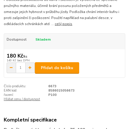
pružnýho materiálu, účinně brání posunu položených předmětů a
omezuje jejich hybnost v průběhu jízdy. Podložka chrání interiér kufru i
proti zašpinění či poškození. Použití například na palubní desce, v
odkládacích schránkách atd. ...
celý popis
Dostupnost
Skladem
180 Kč
/
ks
149 Kč
bez DPH
Přidat do košíku
Číslo produktu:
6673
EAN kód:
8586015056673
řazení:
P100
Hlídat cenu / dostupnost
Kompletní specifikace