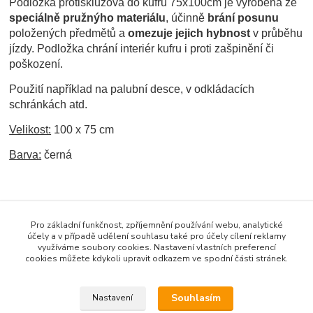
Podložka protiskluzová do kufru 75x100cm je vyrobena ze
speciálně pružnýho materiálu
, účinně
brání posunu
položených předmětů a
omezuje jejich hybnost
v průběhu
jízdy. Podložka chrání interiér kufru i proti zašpinění či
poškození.
Použití například na palubní desce, v odkládacích
schránkách atd.
Velikost:
100 x 75 cm
Barva:
černá
Zboží zařazeno v kategoriích
Pro základní funkčnost, zpříjemnění používání webu, analytické
AUTODOPLŇKY
účely a v případě udělení souhlasu také pro účely cílení reklamy
využíváme soubory cookies. Nastavení vlastních preferencí
Interiér
cookies můžete kdykoli upravit odkazem ve spodní části stránek.
Ostatní
Souhlasím
Nastavení