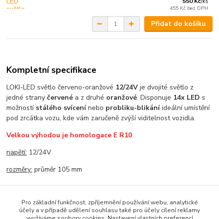
550 Kč
/
ks
455 Kč
bez DPH
Přidat do košíku
Kompletní specifikace
LOKI-LED světlo červeno-oranžové
12/24V
je dvojité světlo z
jedné strany
červené
a z druhé
oranžové
. Disponuje
14x LED
s
možností
stálého svícení
nebo
probliku-blikání
ideální umístění
pod zrcátka vozu, kde vám zaručeně zvýší viditelnost vozidla.
Velkou výhodou je homologace E R10
napětí:
12/24V
rozměry:
průměr
105 mm
Pro základní funkčnost, zpříjemnění používání webu, analytické
Zboží zařazeno v kategoriích
účely a v případě udělení souhlasu také pro účely cílení reklamy
využíváme soubory cookies. Nastavení vlastních preferencí