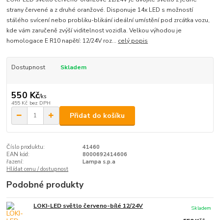
strany červené a z druhé oranžové. Disponuje 14x LED s možností
stálého svícení nebo probliku-blikání ideální umístění pod zrcátka vozu,
kde vám zaručeně zvýší viditelnost vozidla. Velkou výhodou je
homologace E R10 napětí: 12/24V roz...
celý popis
Dostupnost
Skladem
550 Kč
/
ks
455 Kč
bez DPH
Přidat do košíku
Číslo produktu:
41460
EAN kód:
8000692414606
řazení:
Lampa s.p.a
Hlídat cenu / dostupnost
Podobné produkty
LOKI-LED světlo červeno-bílé 12/24V
Skladem