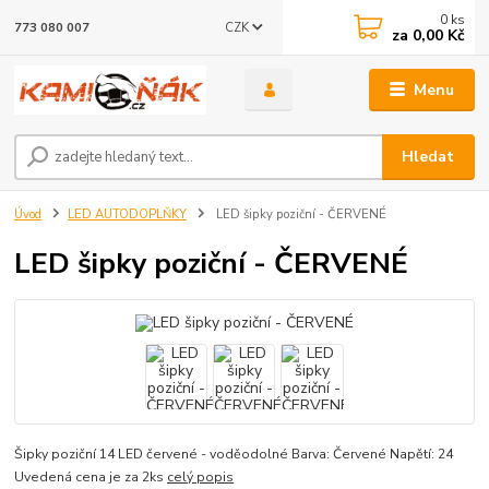
0
ks
CZK
773 080 007
za
0,00 Kč
Menu
Hledat
Úvod
LED AUTODOPLŇKY
LED šipky poziční - ČERVENÉ
LED šipky poziční - ČERVENÉ
Šipky poziční 14 LED červené - voděodolné Barva: Červené Napětí: 24
Uvedená cena je za 2ks
celý popis