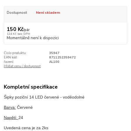
Dostupnost
Není skladem
150 Kč
/
pár
124 Kč
bez DPH
Momentálně není k dispozici
Číslo produktu:
35947
EAN kód:
8711252359472
řazení:
AL100
Hlídat cenu / dostupnost
Kompletní specifikace
Šipky poziční 14 LED červené - voděodolné
Barva:
Červené
Napětí:
24
Uvedená cena je za 2ks