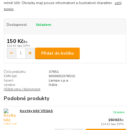
mírně lišit. Obrázky mají pouze informativní a ilustrativní charakter.
celý
popis
Dostupnost
Skladem
150 Kč
/
ks
124 Kč
bez DPH
Přidat do košíku
Číslo produktu:
37651
EAN kód:
8000692376515
řazení:
Lampa s.p.a
výrobce:
Itálie
Hlídat cenu / dostupnost
Podobné produkty
Kostky bílé VEGAS
Skladem
150 Kč
/
ks
124 Kč
bez DPH