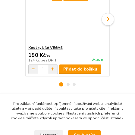
Kostky bílé VEGAS
Kostky růž
150 Kč
150 Kč
/
ks
/
ks
Skladem
124 Kč
bez DPH
124 Kč
bez 
Přidat do košíku
Pro základní funkčnost, zpříjemnění používání webu, analytické
Zboží zařazeno v kategoriích
účely a v případě udělení souhlasu také pro účely cílení reklamy
využíváme soubory cookies. Nastavení vlastních preferencí
DEKORACE INTERIÉR
cookies můžete kdykoli upravit odkazem ve spodní části stránek.
Kostky plyšové