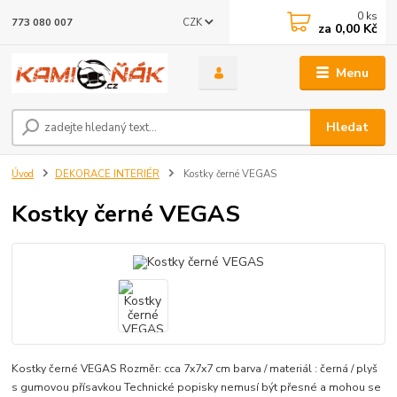
0
ks
CZK
773 080 007
za
0,00 Kč
Menu
Hledat
Úvod
DEKORACE INTERIÉR
Kostky černé VEGAS
Kostky černé VEGAS
Kostky černé VEGAS Rozměr: cca 7x7x7 cm barva / materiál : černá / plyš
s gumovou přísavkou Technické popisky nemusí být přesné a mohou se