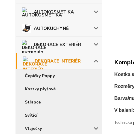
AUTOKOSMETIKA
AUTOKUCHYNĚ
DEKORACE EXTERIÉR
DEKORACE INTERIÉR
Komple
Kostka s
Čepičky Poppy
Rozměry
Kostky plyšové
Barva/ma
Střapce
V balení
Svítící
Technické p
Vlaječky