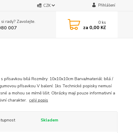
Přihlášení
CZK
 si rady? Zavolejte.
0
ks
za
0,00 Kč
080 007
 s přísavkou bílá Rozměry: 10x10x10cm Barva/materiál: bílá /
 gumovou přísavkou V balení: 1ks Technické popisky nemusí
esné a mohou se mírně lišit. Obrázky mají pouze informativní a
tivní charakter.
celý popis
tupnost
Skladem