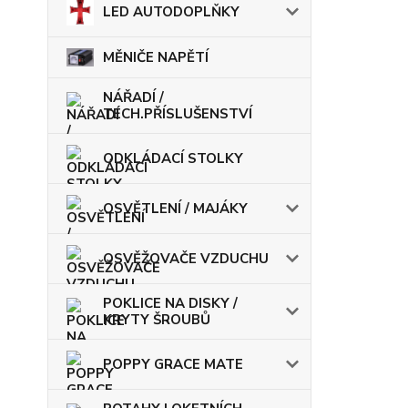
LED AUTODOPLŇKY
MĚNIČE NAPĚTÍ
NÁŘADÍ /
TECH.PŘÍSLUŠENSTVÍ
ODKLÁDACÍ STOLKY
OSVĚTLENÍ / MAJÁKY
OSVĚŽOVAČE VZDUCHU
POKLICE NA DISKY /
KRYTY ŠROUBŮ
POPPY GRACE MATE