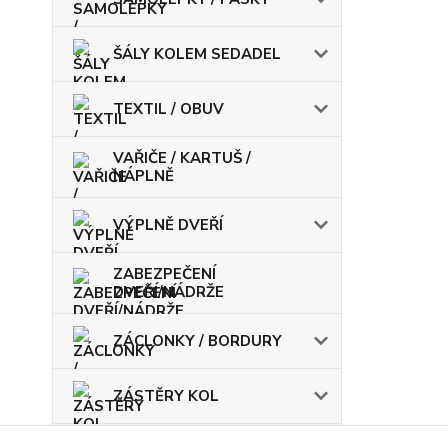
ŠÁLY KOLEM SEDADEL
TEXTIL / OBUV
VAŘIČE / KARTUŠ /
NÁPLNĚ
VÝPLNĚ DVEŘÍ
ZABEZPEČENÍ
DVEŘÍ/NÁDRŽE
ZÁCLONKY / BORDURY
ZÁSTĚRY KOL