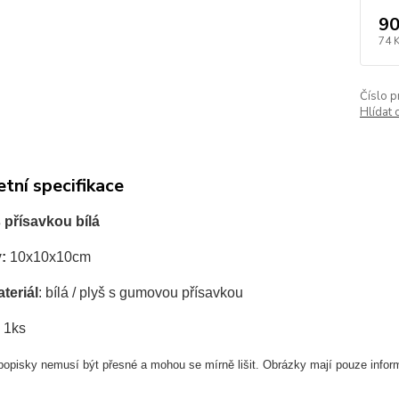
90
74 
Číslo p
Hlídat 
tní specifikace
 přísavkou bílá
:
10x10x10cm
teriál
: bílá / plyš s gumovou přísavkou
:
1ks
opisky nemusí být přesné a mohou se mírně lišit. Obrázky mají pouze informat