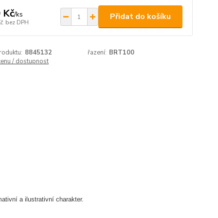
 Kč
/
ks
Přidat do košíku
Kč
bez DPH
roduktu:
8845132
řazení:
BRT100
cenu / dostupnost
ivní a ilustrativní charakter.