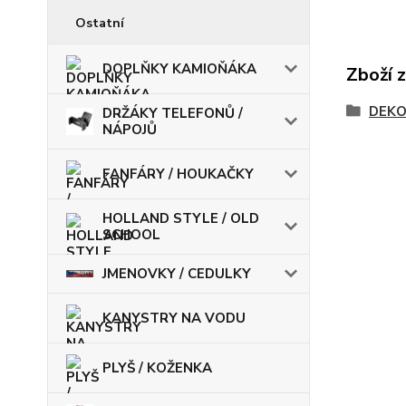
Ostatní
DOPLŇKY KAMIOŇÁKA
Zboží 
DEKO
DRŽÁKY TELEFONŮ /
NÁPOJŮ
FANFÁRY / HOUKAČKY
HOLLAND STYLE / OLD
SCHOOL
JMENOVKY / CEDULKY
KANYSTRY NA VODU
PLYŠ / KOŽENKA