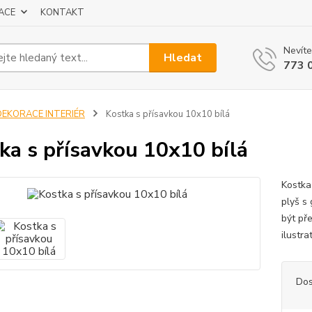
ACE
KONTAKT
Nevíte
Hledat
773 
DEKORACE INTERIÉR
Kostka s přísavkou 10x10 bílá
ka s přísavkou 10x10 bílá
Kostka
plyš s
být př
ilustra
Dos