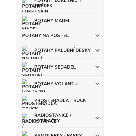
POTAHY LOKETNÍCH
OPĚREK
POTAHY MADEL
POTAHY NA POSTEL
POTAHY PALUBNÍ DESKY
POTAHY SEDADEL
POTAHY VOLANTU
PROSTĚRADLA TRUCK
RADIOSTANICE /
VYSÍLAČKY
SAMOLEPKY / PÁSKY