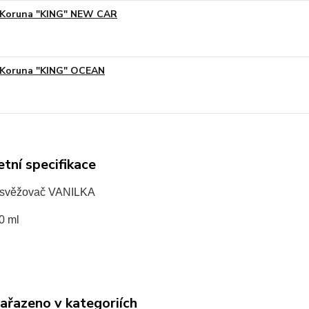
Koruna "KING" NEW CAR
Koruna "KING" OCEAN
tní specifikace
osvěžovač VANILKA
0 ml
zařazeno v kategoriích