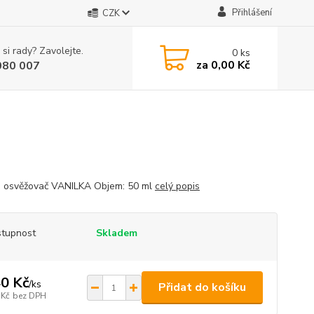
Přihlášení
CZK
 si rady? Zavolejte.
0
ks
za
0,00 Kč
080 007
 osvěžovač VANILKA Objem: 50 ml
celý popis
tupnost
Skladem
0 Kč
/
ks
Přidat do košíku
 Kč
bez DPH