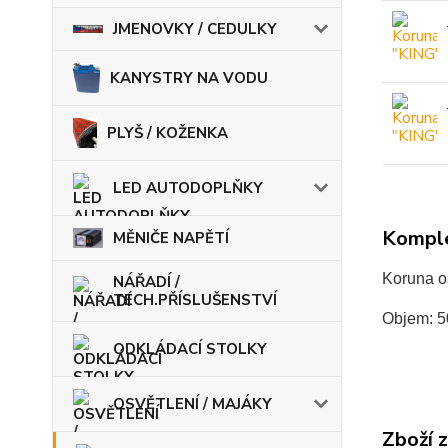
JMENOVKY / CEDULKY
KANYSTRY NA VODU
PLYŠ / KOŽENKA
LED AUTODOPLŇKY
Komple
MĚNIČE NAPĚTÍ
Koruna 
NÁŘADÍ /
TECH.PŘÍSLUŠENSTVÍ
Objem: 5
ODKLÁDACÍ STOLKY
OSVĚTLENÍ / MAJÁKY
Zboží 