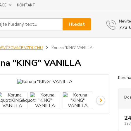
ACE
KONTAKT
Nevíte
Hledat
773 
OSVĚŽOVAČE VZDUCHU
Koruna "KING" VANILLA
na "KING" VANILLA
Koruna
Dos
24
198