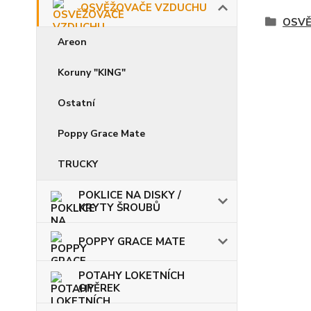
OSVĚŽOVAČE VZDUCHU
OSVĚ
Areon
Koruny "KING"
Ostatní
Poppy Grace Mate
TRUCKY
POKLICE NA DISKY /
KRYTY ŠROUBŮ
POPPY GRACE MATE
POTAHY LOKETNÍCH
OPĚREK