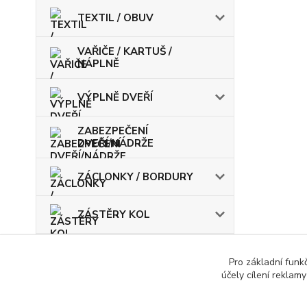
TEXTIL / OBUV
VAŘIČE / KARTUŠ /
NÁPLNĚ
VÝPLNĚ DVEŘÍ
ZABEZPEČENÍ
DVEŘÍ/NÁDRŽE
ZÁCLONKY / BORDURY
ZÁSTĚRY KOL
ŽÁROVKY / POJISTKY
Pro základní funk
účely cílení reklam