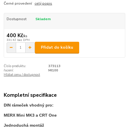
Černé provedení
celý popis
Dostupnost
Skladem
400 Kč
/
ks
331 Kč
bez DPH
Přidat do košíku
Číslo produktu:
373113
řazení:
MI100
Hlídat cenu / dostupnost
Kompletní specifikace
DIN rámeček vhodný pro:
MERX Mini MK3 a CRT One
Jednoduchá montáž