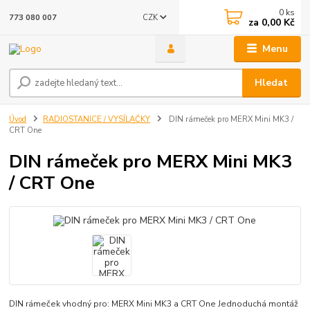
0
ks
CZK
773 080 007
za
0,00 Kč
Menu
Hledat
Úvod
RADIOSTANICE / VYSÍLAČKY
DIN rámeček pro MERX Mini MK3 /
CRT One
DIN rámeček pro MERX Mini MK3
/ CRT One
DIN rámeček vhodný pro: MERX Mini MK3 a CRT One Jednoduchá montáž