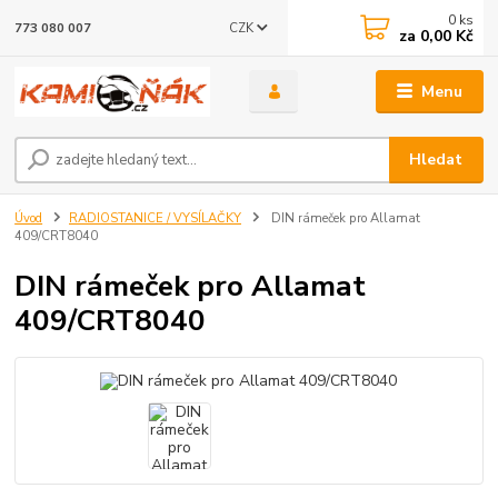
0
ks
CZK
773 080 007
za
0,00 Kč
Menu
Hledat
Úvod
RADIOSTANICE / VYSÍLAČKY
DIN rámeček pro Allamat
409/CRT8040
DIN rámeček pro Allamat
409/CRT8040