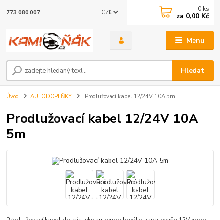
0
ks
CZK
773 080 007
za
0,00 Kč
Menu
Hledat
Úvod
AUTODOPLŇKY
Prodlužovací kabel 12/24V 10A 5m
Prodlužovací kabel 12/24V 10A
5m
Prodlužovací kabel do zásuvky automobilového zapalovače 12V nebo