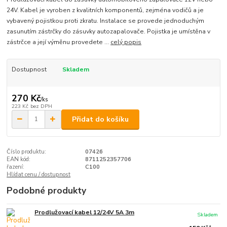
24V. Kabel je vyroben z kvalitních komponentů, zejména vodičů a je
vybavený pojistkou proti zkratu. Instalace se provede jednoduchým
zasunutím zástrčky do zásuvky autozapalovače. Pojistka je umístěna v
zástrčce a její výměnu provedete ...
celý popis
Dostupnost
Skladem
270 Kč
/
ks
223 Kč
bez DPH
Přidat do košíku
Číslo produktu:
07426
EAN kód:
8711252357706
řazení:
C100
Hlídat cenu / dostupnost
Podobné produkty
Prodlužovací kabel 12/24V 5A 3m
Skladem