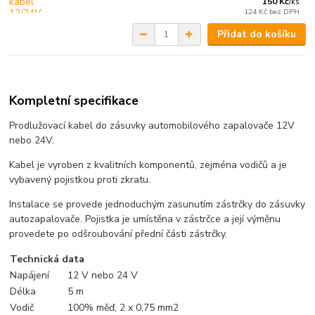
150 Kč
/
ks
124 Kč
bez DPH
Přidat do košíku
Kompletní specifikace
Prodlužovací kabel do zásuvky automobilového zapalovače 12V
nebo 24V.
Kabel je vyroben z kvalitních komponentů, zejména vodičů a je
vybavený pojistkou proti zkratu.
Instalace se provede jednoduchým zasunutím zástrčky do zásuvky
autozapalovače. Pojistka je umístěna v zástrčce a její výměnu
provedete po odšroubování přední části zástrčky.
Technická data
Napájení
12 V nebo 24 V
Délka
5 m
Vodič
100% měď, 2 x 0,75 mm2