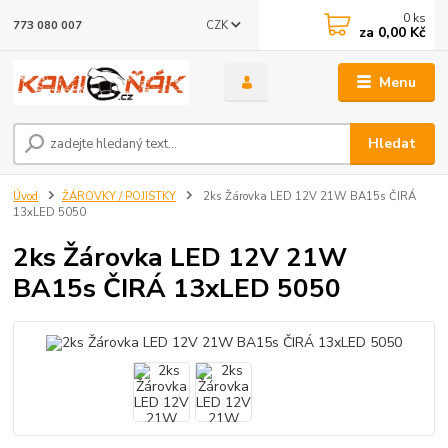
0
ks
CZK
773 080 007
za
0,00 Kč
Menu
Hledat
Úvod
ŽÁROVKY / POJISTKY
2ks Žárovka LED 12V 21W BA15s ČIRÁ
13xLED 5050
2ks Žárovka LED 12V 21W
BA15s ČIRÁ 13xLED 5050