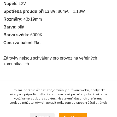
Napětí:
12V
Spotřeba proudu při 13,8V:
86mA = 1,18W
Rozměry:
43x19mm
Barva:
bílá
Barva světla:
6000K
Cena za balení 2ks
Žárovky nejsou schváleny pro provoz na veřejných
komunikacích.
Zboží zařazeno v kategoriích
Pro základní funkčnost, zpříjemnění používání webu, analytické
ŽÁROVKY / POJISTKY
účely a v případě udělení souhlasu také pro účely cílení reklamy
využíváme soubory cookies. Nastavení vlastních preferencí
Žárovky - LED
cookies můžete kdykoli upravit odkazem ve spodní části stránek.
12V