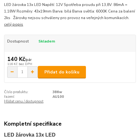
LED žárovka 13x LED Napětí: 12V Spotřeba proudu při 13,8V: 86mA =
1,18W Rozměry: 43x19mm Barva: bílá Barva světla: 6000K Cena za balení
2ks Žárovky nejsou schváleny pro provoz na veřejných komunikacích.
celý popis
Dostupnost
Skladem
140 Kč
/
pár
116 Kč
bez DPH
Přidat do košíku
Číslo produktu:
386w
řazení:
AU100
Hlídat cenu / dostupnost
Kompletní specifikace
LED žárovka 13x LED