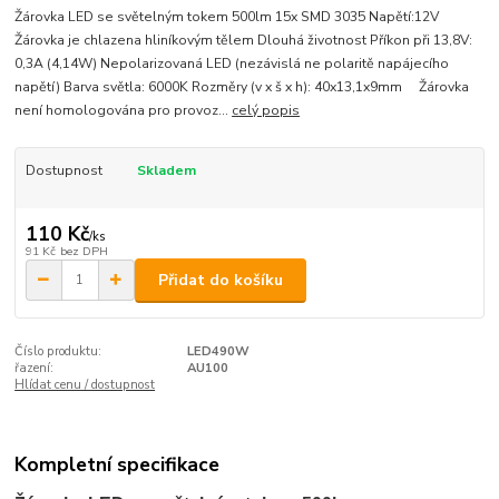
Žárovka LED se světelným tokem 500lm 15x SMD 3035 Napětí:12V
Žárovka je chlazena hliníkovým tělem Dlouhá životnost Příkon při 13,8V:
0,3A (4,14W) Nepolarizovaná LED (nezávislá ne polaritě napájecího
napětí) Barva světla: 6000K Rozměry (v x š x h): 40x13,1x9mm Žárovka
není homologována pro provoz...
celý popis
Dostupnost
Skladem
110 Kč
/
ks
91 Kč
bez DPH
Přidat do košíku
Číslo produktu:
LED490W
řazení:
AU100
Hlídat cenu / dostupnost
Kompletní specifikace