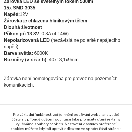
Žárovka LED se světelným tokem 500lm
15x SMD 3035
Napětí:
12V
Žárovka je chlazena hliníkovým tělem
Dlouhá životnost
Příkon při 13,8V:
0,3A (4,14W)
Nepolarizovaná LED
(nezávislá ne polaritě napájecího
napětí)
Barva světla:
6000K
Rozměry (v x š x h):
40x13,1x9mm
Žárovka není homologována pro provoz na pozemních
komunikacích.
Zboží zařazeno v kategoriích
Pro základní funkčnost, zpříjemnění používání webu, analytické
ŽÁROVKY / POJISTKY
účely a v případě udělení souhlasu také pro účely cílení reklamy
využíváme soubory cookies. Nastavení vlastních preferencí
Žárovky - LED
cookies můžete kdykoli upravit odkazem ve spodní části stránek.