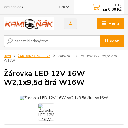
0
ks
CZK
773 080 007
za
0,00 Kč
Menu
Hledat
Úvod
ŽÁROVKY / POJISTKY
Žárovka LED 12V 16W W2,1x9,5d čirá
W16W
Žárovka LED 12V 16W
W2,1x9,5d čirá W16W