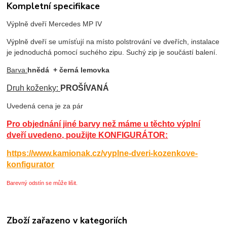
Kompletní specifikace
Výplně dveří Mercedes MP IV
Výplně dveří se umísťují na místo polstrování ve dveřích, instalace
je jednoduchá pomocí suchého zipu. Suchý zip je součástí balení.
Barva:
hnědá
+ černá lemovka
Druh koženky:
PROŠÍVANÁ
Uvedená cena je za pár
Pro objednání jiné barvy než máme u těchto výplní
dveří uvedeno, použijte KONFIGURÁTOR:
https://www.kamionak.cz/vyplne-dveri-kozenkove-
konfigurator
Barevný odstín se může lišit.
Zboží zařazeno v kategoriích