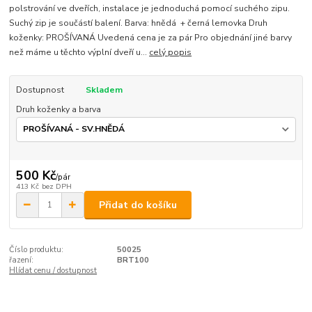
polstrování ve dveřích, instalace je jednoduchá pomocí suchého zipu.
Suchý zip je součástí balení. Barva: hnědá + černá lemovka Druh
koženky: PROŠÍVANÁ Uvedená cena je za pár Pro objednání jiné barvy
než máme u těchto výplní dveří u...
celý popis
Dostupnost
Skladem
Druh koženky a barva
500 Kč
/
pár
413 Kč
bez DPH
Přidat do košíku
Číslo produktu:
50025
řazení:
BRT100
Hlídat cenu / dostupnost