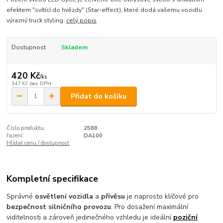
efektem "svítící do hvězdy" (Star-effect), které dodá vašemu vozidlu
výrazný truck styling.
celý popis
Dostupnost
Skladem
420 Kč
/
ks
347 Kč
bez DPH
Přidat do košíku
Číslo produktu:
2588
řazení:
DA100
Hlídat cenu / dostupnost
Kompletní specifikace
Správné
osvětlení vozidla
a
přívěsu
je naprosto klíčové pro
bezpečnost silničního provozu
. Pro dosažení maximální
viditelnosti a zároveň jedinečného vzhledu je ideální
poziční