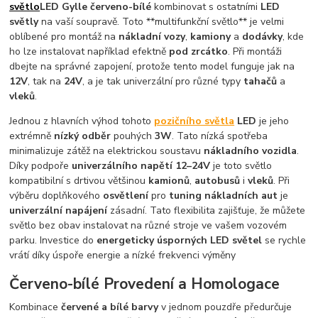
světlo
LED Gylle červeno-bílé
kombinovat s ostatními
LED
světly
na vaší soupravě. Toto **multifunkční světlo** je velmi
oblíbené pro montáž na
nákladní vozy
,
kamiony
a
dodávky
, kde
ho lze instalovat například efektně
pod zrcátko
. Při montáži
dbejte na správné zapojení, protože tento model funguje jak na
12V
, tak na
24V
, a je tak univerzální pro různé typy
tahačů
a
vleků
.
Jednou z hlavních výhod tohoto
pozičního světla
LED
je jeho
extrémně
nízký odběr
pouhých
3W
. Tato nízká spotřeba
minimalizuje zátěž na elektrickou soustavu
nákladního vozidla
.
Díky podpoře
univerzálního napětí 12–24V
je toto světlo
kompatibilní s drtivou většinou
kamionů
,
autobusů
i
vleků
. Při
výběru doplňkového
osvětlení
pro
tuning nákladních aut
je
univerzální napájení
zásadní. Tato flexibilita zajišťuje, že můžete
světlo bez obav instalovat na různé stroje ve vašem vozovém
parku. Investice do
energeticky úsporných LED světel
se rychle
vrátí díky úspoře energie a nízké frekvenci výměny
Červeno-bílé Provedení a Homologace
Kombinace
červené a bílé barvy
v jednom pouzdře předurčuje