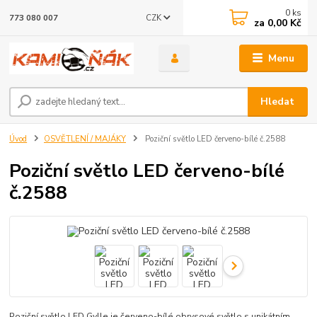
0
ks
CZK
773 080 007
za
0,00 Kč
Menu
Hledat
Úvod
OSVĚTLENÍ / MAJÁKY
Poziční světlo LED červeno-bílé č.2588
Poziční světlo LED červeno-bílé
č.2588
Poziční světlo LED Gylle je červeno-bílé obrysové světlo s unikátním