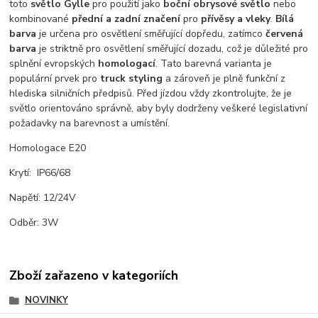
toto
světlo Gylle
pro použití jako
boční obrysové světlo
nebo
kombinované
přední a zadní značení
pro
přívěsy a vleky
.
Bílá
barva
je určena pro osvětlení směřující dopředu, zatímco
červená
barva
je striktně pro osvětlení směřující dozadu, což je důležité pro
splnění evropských
homologací
. Tato barevná varianta je
populární prvek pro
truck styling
a zároveň je plně funkční z
hlediska silničních předpisů. Před jízdou vždy zkontrolujte, že je
světlo orientováno správně, aby byly dodrženy veškeré legislativní
požadavky na barevnost a umístění.
Homologace E20
Krytí: IP66/68
Napětí: 12/24V
Odběr: 3W
Zboží zařazeno v kategoriích
NOVINKY